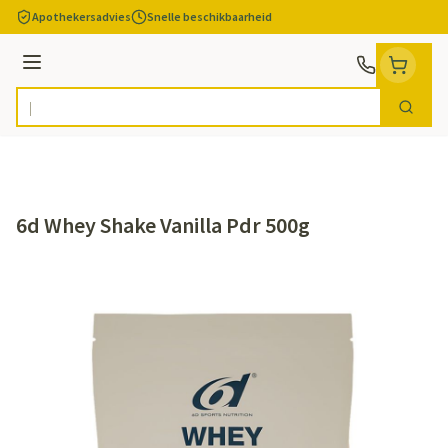
Ga naar de inhoud
Apothekersadvies
Snelle beschikbaarheid
Menu
Zoek
Product, merk, categorie...
6d Whey Shake Vanilla Pdr 500g