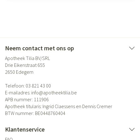
Neem contact met ons op
Apotheek Tilia BV/SRL
Drie Eikenstraat 655
2650
Edegem
Telefoon:
03 821 43 00
E-mailadres:
info@
apotheektilia.be
APB nummer:
111906
Apotheek titularis:
Ingrid Claessens en Dennis Cremer
BTW nummer:
BE0448760404
Klantenservice
FAQ