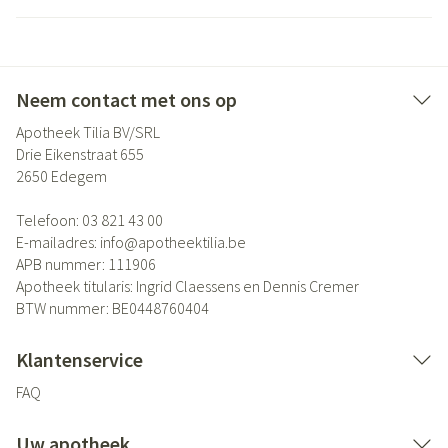
Neem contact met ons op
Apotheek Tilia BV/SRL
Drie Eikenstraat 655
2650
Edegem
Telefoon:
03 821 43 00
E-mailadres:
info@
apotheektilia.be
APB nummer:
111906
Apotheek titularis:
Ingrid Claessens en Dennis Cremer
BTW nummer:
BE0448760404
Klantenservice
FAQ
Uw apotheek