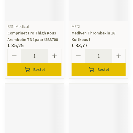
BSN Medical
MEDI
Comprinet Pro Thigh Kous
Mediven Thrombexin 18
A/embolie T3 1paar4633700
Kuitkous l
€ 85,25
€ 33,77
Aantal
Aantal
Bestel
Bestel