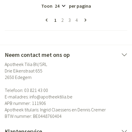
Toon
per pagina
Pagina's
U lees momenteel pagina
Pagina
Pagina
Pagina
1
2
3
4
Neem contact met ons op
Apotheek Tilia BV/SRL
Drie Eikenstraat 655
2650
Edegem
Telefoon:
03 821 43 00
E-mailadres:
info@
apotheektilia.be
APB nummer:
111906
Apotheek titularis:
Ingrid Claessens en Dennis Cremer
BTW nummer:
BE0448760404
Klantenservice