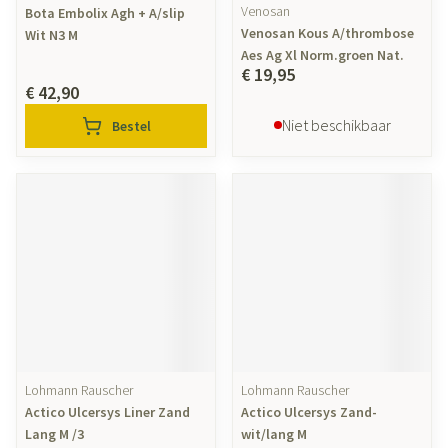
Venosan
Bota Embolix Agh + A/slip
Venosan Kous A/thrombose
Wit N3 M
Aes Ag Xl Norm.groen Nat.
€ 19,95
€ 42,90
Niet beschikbaar
Bestel
Lohmann Rauscher
Lohmann Rauscher
Actico Ulcersys Liner Zand
Actico Ulcersys Zand-
Lang M /3
wit/lang M