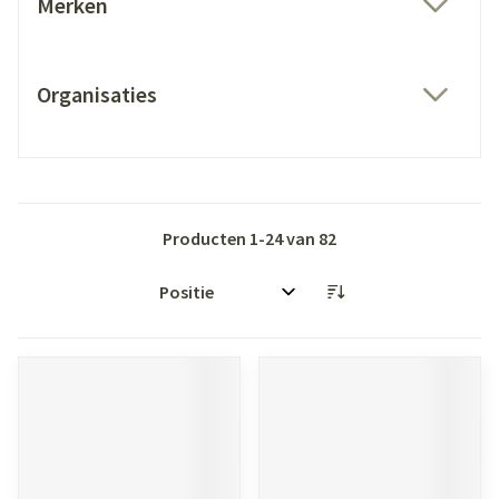
Merken
filter
Organisaties
filter
Producten
1
-
24
van
82
Sorteer op: