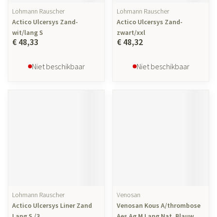
Lohmann Rauscher
Lohmann Rauscher
Actico Ulcersys Zand-
Actico Ulcersys Zand-
wit/lang S
zwart/xxl
€ 48,33
€ 48,32
Niet beschikbaar
Niet beschikbaar
Lohmann Rauscher
Venosan
Actico Ulcersys Liner Zand
Venosan Kous A/thrombose
Lang S /3
Aes Ag M Lang Nat. Blauw