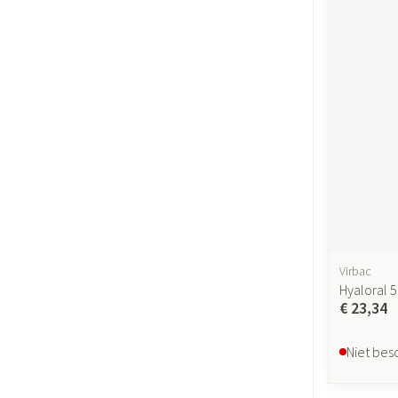
Virbac
Hyaloral 
€ 23,34
Niet bes