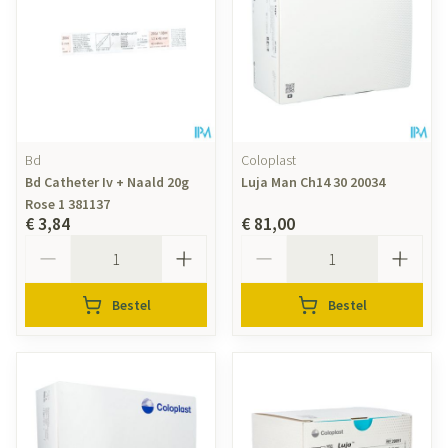
Bd
Coloplast
Bd Catheter Iv + Naald 20g
Luja Man Ch14 30 20034
Rose 1 381137
€ 3,84
€ 81,00
Aantal
Aantal
Bestel
Bestel