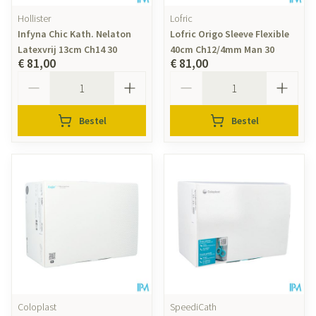
Hollister
Lofric
Infyna Chic Kath. Nelaton
Lofric Origo Sleeve Flexible
Latexvrij 13cm Ch14 30
40cm Ch12/4mm Man 30
€ 81,00
€ 81,00
Aantal
Aantal
Bestel
Bestel
Coloplast
SpeediCath