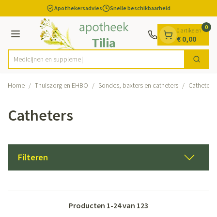
Dia 1 van 1
Ga naar de inhoud
Apothekersadvies
Snelle beschikbaarheid
0
0 artikelen
Menu
€ 0,00
Medi
Zoek
Product, merk, categorie...
Home
/
Thuiszorg en EHBO
/
Sondes, baxters en catheters
/
Catheters
Catheters
Filteren
Producten
1
-
24
van
123