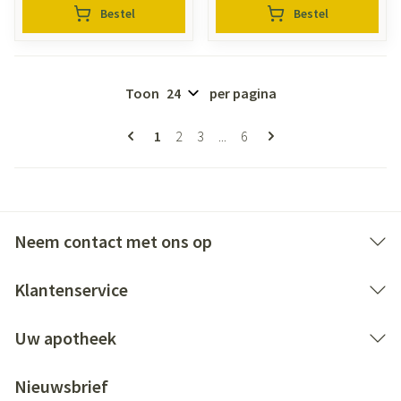
Bestel
Bestel
Toon
per pagina
Pagina's
U lees momenteel pagina
Pagina
Pagina
Pagina
1
2
3
...
6
Neem contact met ons op
Klantenservice
Uw apotheek
Nieuwsbrief