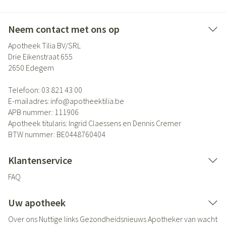
Neem contact met ons op
Apotheek Tilia BV/SRL
Drie Eikenstraat 655
2650
Edegem
Telefoon:
03 821 43 00
E-mailadres:
info@
apotheektilia.be
APB nummer:
111906
Apotheek titularis:
Ingrid Claessens en Dennis Cremer
BTW nummer:
BE0448760404
Klantenservice
FAQ
Uw apotheek
Over ons
Nuttige links
Gezondheidsnieuws
Apotheker van wacht