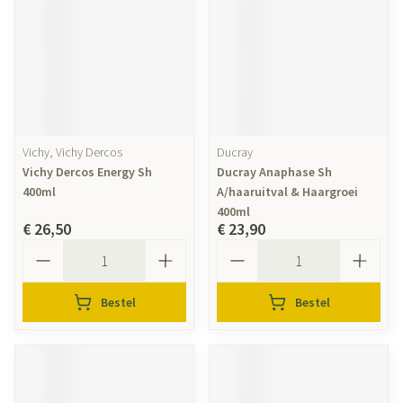
Vichy, Vichy Dercos
Ducray
Vichy Dercos Energy Sh
Ducray Anaphase Sh
400ml
A/haaruitval & Haargroei
400ml
€ 26,50
€ 23,90
Aantal
Aantal
Bestel
Bestel