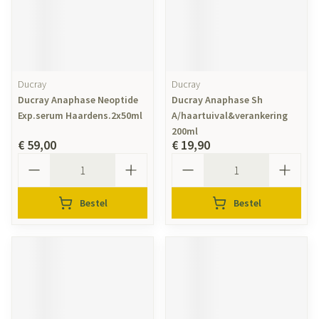
Ducray
Ducray
Ducray Anaphase Neoptide
Ducray Anaphase Sh
Exp.serum Haardens.2x50ml
A/haartuival&verankering
200ml
€ 59,00
€ 19,90
Aantal
Aantal
Bestel
Bestel