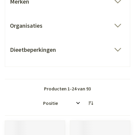
Merken
filter
Organisaties
filter
Dieetbeperkingen
filter
Producten
1
-
24
van
93
Sorteer op: