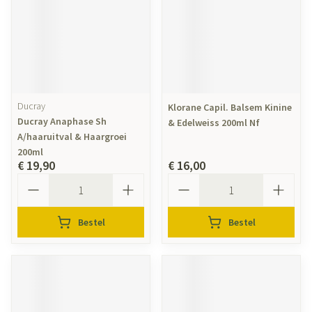
Ducray
Klorane Capil. Balsem Kinine
Ducray Anaphase Sh
& Edelweiss 200ml Nf
A/haaruitval & Haargroei
200ml
€ 19,90
€ 16,00
Aantal
Aantal
Bestel
Bestel