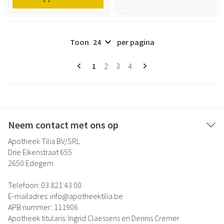
Toon
per pagina
Pagina's
U lees momenteel pagina
Pagina
Pagina
Pagina
1
2
3
4
Neem contact met ons op
Apotheek Tilia BV/SRL
Drie Eikenstraat 655
2650
Edegem
Telefoon:
03 821 43 00
E-mailadres:
info@
apotheektilia.be
APB nummer:
111906
Apotheek titularis:
Ingrid Claessens en Dennis Cremer