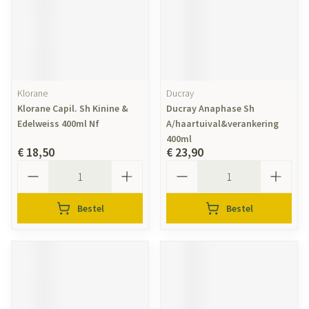
Klorane
Ducray
Klorane Capil. Sh Kinine &
Ducray Anaphase Sh
Edelweiss 400ml Nf
A/haartuival&verankering
400ml
€ 18,50
€ 23,90
Aantal
Aantal
Bestel
Bestel