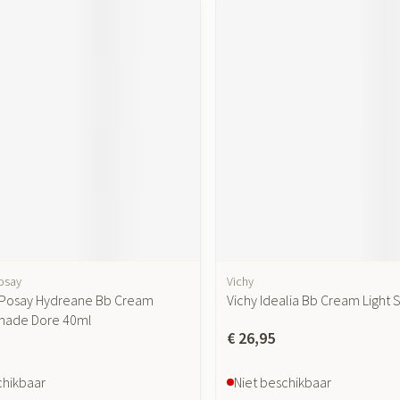
osay
Vichy
 Posay Hydreane Bb Cream
Vichy Idealia Bb Cream Light
hade Dore 40ml
€ 26,95
chikbaar
Niet beschikbaar