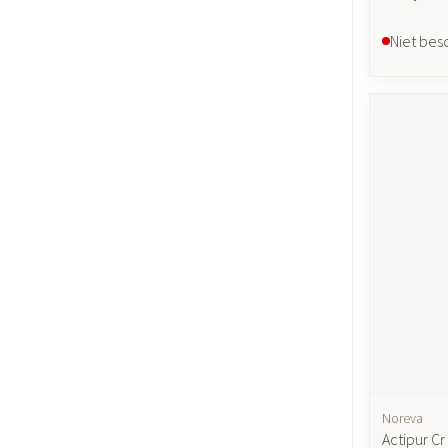
Niet bes
Noreva
Actipur Cr