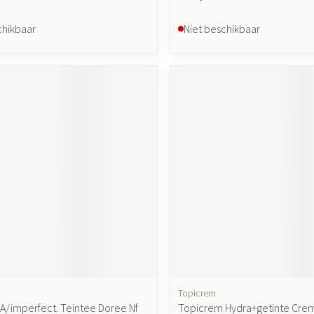
chikbaar
Niet beschikbaar
Topicrem
 A/imperfect. Teintee Doree Nf
Topicrem Hydra+getinte Creme