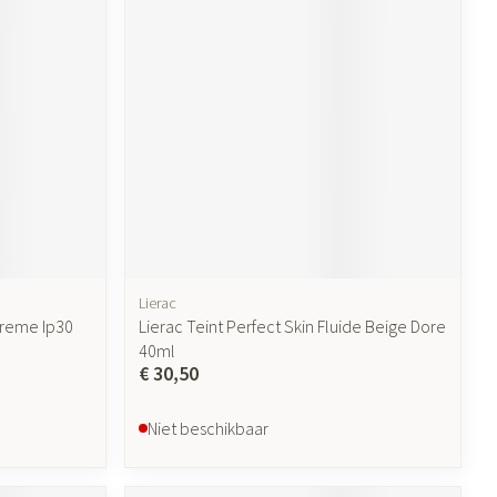
ende middelen
Parfums en geurproducten
Lierac
Creme Ip30
Lierac Teint Perfect Skin Fluide Beige Dore
CBD
40ml
€ 30,50
Niet beschikbaar