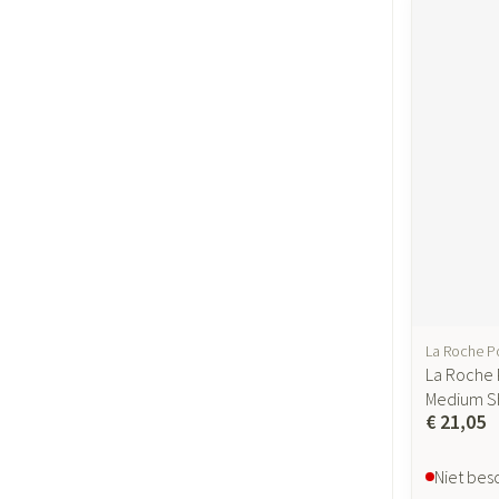
La Roche P
La Roche
Medium S
€ 21,05
Niet bes