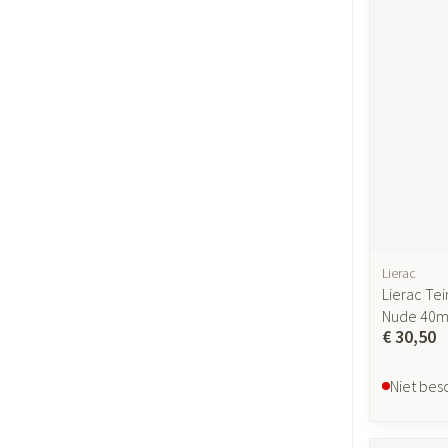
Gezichtsverzor
Pigmentstoornis
Gevoelige huid - 
huid
Gemengde huid
Doffe huid
Toon meer
Lierac
Lierac Tei
Snurken
Nude 40m
€ 30,50
Niet bes