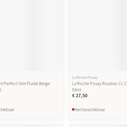
ging
Supplementen
Insectenwer
sen
geïrriteerde
La Roche Posay
nt Perfect Skin Fluide Beige
La Roche Posay Rosaliac Cc 
Zelfbruiner
Scheren
l
50ml
€ 27,50
chikbaar
Niet beschikbaar