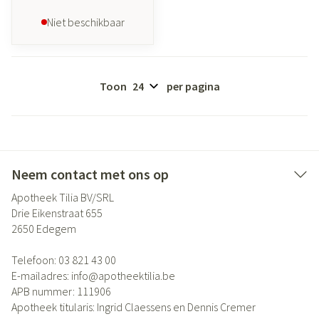
Niet beschikbaar
Toon
per pagina
Neem contact met ons op
Apotheek Tilia BV/SRL
Drie Eikenstraat 655
2650
Edegem
Telefoon:
03 821 43 00
E-mailadres:
info@
apotheektilia.be
APB nummer:
111906
Apotheek titularis:
Ingrid Claessens en Dennis Cremer