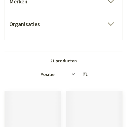
Merken
filter
Organisaties
filter
21
producten
Sorteer op: