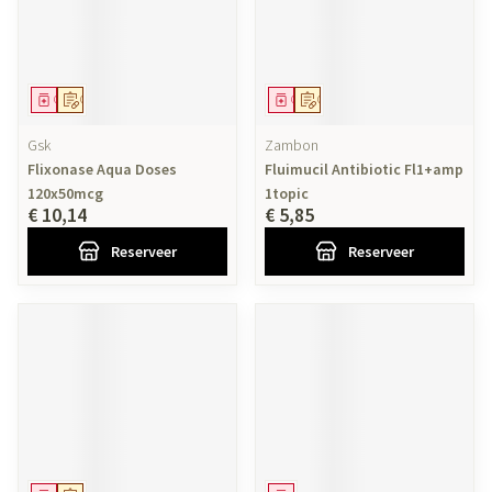
Geneesmiddel
Op voorschrift
Geneesmiddel
Op voorschrift
Gsk
Zambon
Flixonase Aqua Doses
Fluimucil Antibiotic Fl1+amp
120x50mcg
1topic
€ 10,14
€ 5,85
Reserveer
Reserveer