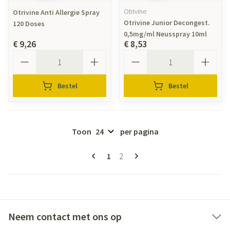
Otrivine
Otrivine Anti Allergie Spray
Otrivine Junior Decongest.
120 Doses
0,5mg/ml Neusspray 10ml
€ 9,26
€ 8,53
Aantal
Aantal
Bestel
Bestel
Toon
per pagina
Pagina's
U lees momenteel pagina
Pagina
1
2
Neem contact met ons op