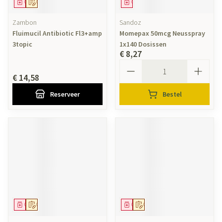
Geneesmiddel
Op voorschrift
Geneesmiddel
Zambon
Sandoz
Fluimucil Antibiotic Fl3+amp
Momepax 50mcg Neusspray
3topic
1x140 Dosissen
€ 8,27
Aantal
€ 14,58
Reserveer
Bestel
Geneesmiddel
Op voorschrift
Geneesmiddel
Op voorschrift