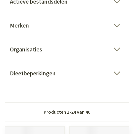
Actieve bestandsdelen
filter
Merken
filter
Organisaties
filter
Dieetbeperkingen
filter
Producten
1
-
24
van
40