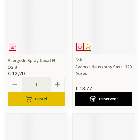
Geneesmiddel
Geneesmiddel
Op voorschrift
Gsk
Allergodil Spray Nasal Fl
Avamys Neusspray Susp. 120
10ml
€ 12,20
Doses
Aantal
€ 13,77
Bestel
Reserveer