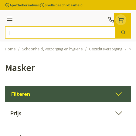
Ga naar de inhoud
Apothekersadvies
Snelle beschikbaarheid
Menu
Zoek
Product, merk, categorie...
Home
/
Schoonheid, verzorging en hygiëne
/
Gezichtsverzorging
/
Mas
Masker
Filteren
Doorgaan naar productlijst
Prijs
filter