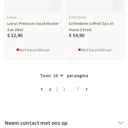
Lierac
Esthederm
Lierac Premium Goud Masker
Esthederm Coffret Spa At
Zak 20ml
Home 5 Prod.
€ 12,90
€ 54,90
Niet beschikbaar
Niet beschikbaar
Toon
per pagina
Pagina's
U lees momenteel pagina
Pagina
Pagina
Pagina
1
2
3
...
7
Neem contact met ons op