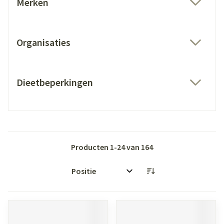
Merken
filter
Organisaties
filter
Dieetbeperkingen
filter
Producten
1
-
24
van
164
Sorteer op: