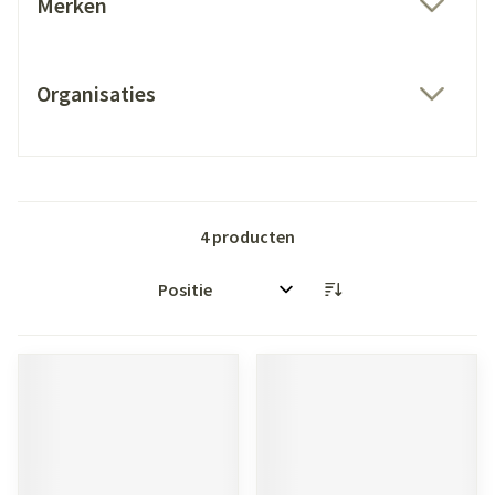
Merken
filter
Organisaties
filter
4
producten
Sorteer op: