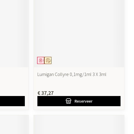
Geneesmiddel
Op voorschrift
Lumigan Collyre 0,1mg/1ml 3 X 3ml
€ 37,27
Reserveer