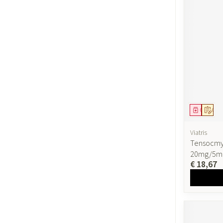
Geneesmi
Op v
Viatris
Tensocmyla
20mg/5m
€ 18,67