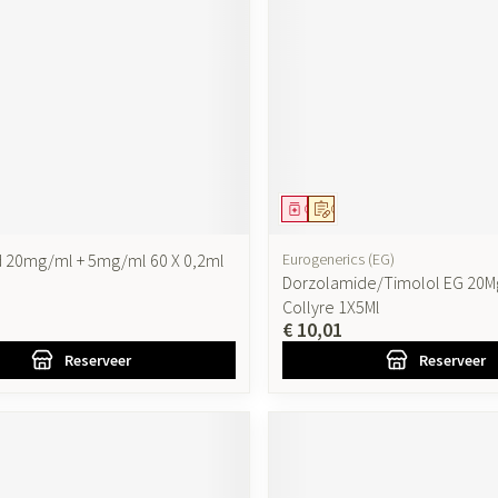
ging
Supplementen
Insectenwer
sen
geïrriteerde
ddel
oorschrift
Geneesmiddel
Op voorschrift
 20mg/ml + 5mg/ml 60 X 0,2ml
Eurogenerics (EG)
Dorzolamide/Timolol EG 20M
Collyre 1X5Ml
€ 10,01
Zelfbruiner
Scheren
Reserveer
Reserveer