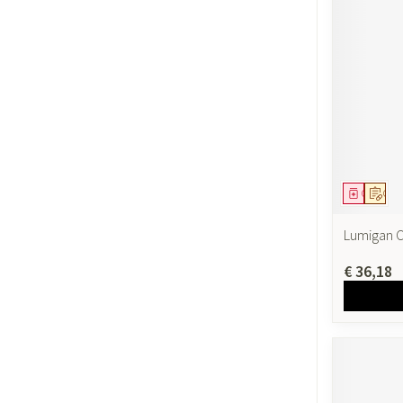
Geneesmi
Op v
Lumigan C
€ 36,18