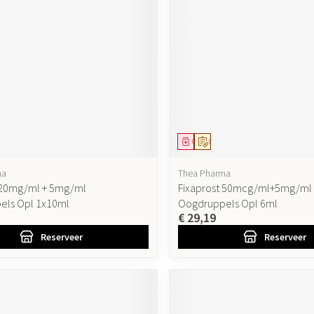
ddel
oorschrift
Geneesmiddel
Op voorschrift
ma
Thea Pharma
 20mg/ml + 5mg/ml
Fixaprost 50mcg/ml+5mg/ml
els Opl 1x10ml
Oogdruppels Opl 6ml
€ 29,19
Reserveer
Reserveer