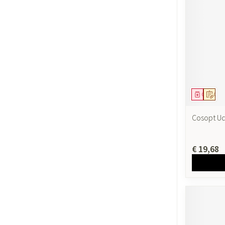
Gezichtsverzor
Pigmentstoornis
Gevoelige huid - 
huid
Gemengde huid
Doffe huid
Geneesmi
Op v
Toon meer
Cosopt Ud
€ 19,68
Snurken