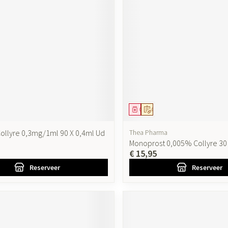
ddel
oorschrift
Geneesmiddel
Op voorschrift
ollyre 0,3mg/1ml 90 X 0,4ml Ud
Thea Pharma
Monoprost 0,005% Collyre 30
€ 15,95
Reserveer
Reserveer