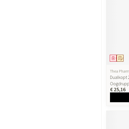
Geneesmi
Op v
Thea Phar
Dualkopt
Oogdrupp
€ 25,16