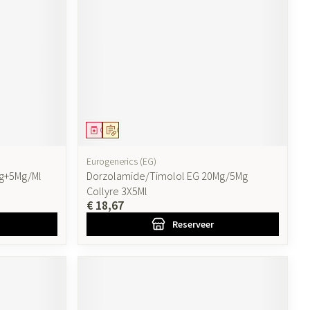
ende middelen
Parfums en geurproducten
Geneesmiddel
Op voorschrift
Eurogenerics (EG)
g+5Mg/Ml
Dorzolamide/Timolol EG 20Mg/5Mg
Collyre 3X5Ml
€ 18,67
CBD
Reserveer