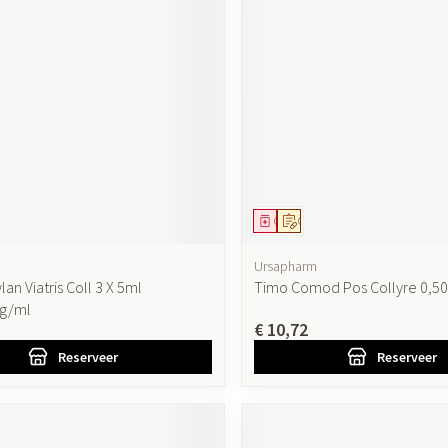
ddel
oorschrift
Geneesmiddel
Op voorschrift
Ursapharm
n Viatris Coll 3 X 5ml
Timo Comod Pos Collyre 0,5
g/ml
€ 10,72
Reserveer
Reserveer