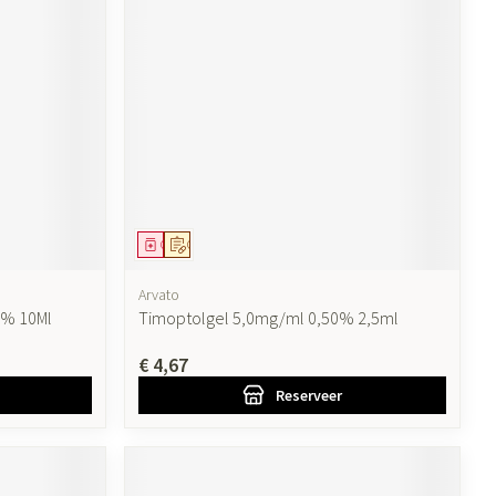
Geneesmiddel
Op voorschrift
Arvato
0% 10Ml
Timoptolgel 5,0mg/ml 0,50% 2,5ml
€ 4,67
Reserveer