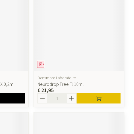
Geneesmiddel
Densmore Laboratoire
 X 0,2ml
Neurodrop Free Fl 10ml
€ 21,95
Aantal