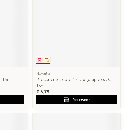
Geneesmiddel
Op voorschrift
Novartis
re 15ml
Pilocarpine-isopto 4% Oogdruppels Opl
15ml
€ 5,79
Reserveer