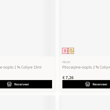
ddel
oorschrift
Geneesmiddel
Op voorschrift
Alcon
ne-isopto 1 % Collyre 15ml
Pilocarpine-isopto 2 % Colly
€ 7,26
Reserveer
Reserveer