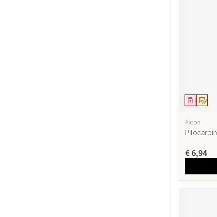
Geneesmi
Op v
Alcon
Pilocarpi
€ 6,94