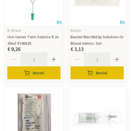
B. Braun
Baxter
Uro-tainer Twin Solutio R 2x
Baxter Rmc9622p Solution Or
30ml 9746625
Blood Admin. Set
€ 9,26
€ 3,13
Aantal
Aantal
Bestel
Bestel