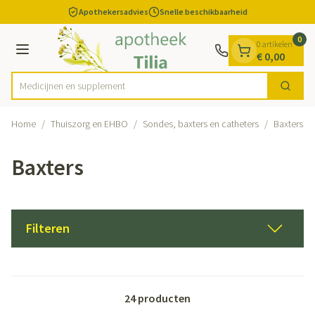
Dia 1 van 1
Ga naar de inhoud
Apothekersadvies
Snelle beschikbaarheid
0
0 artikelen
Menu
€ 0,00
Medici
Zoek
Product, merk, categorie...
Home
/
Thuiszorg en EHBO
/
Sondes, baxters en catheters
/
Baxters
Baxters
Filteren
24
producten