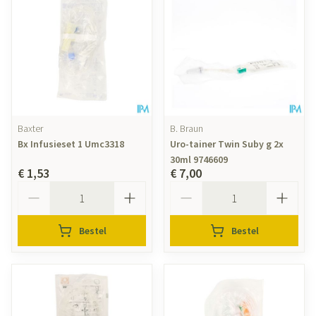
Baxter
B. Braun
Bx Infusieset 1 Umc3318
Uro-tainer Twin Suby g 2x
30ml 9746609
€ 1,53
€ 7,00
Aantal
Aantal
Bestel
Bestel