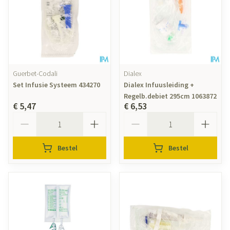
Guerbet-Codali
Dialex
Set Infusie Systeem 434270
Dialex Infuusleiding +
Regelb.debiet 295cm 1063872
€ 5,47
€ 6,53
Aantal
Aantal
Bestel
Bestel