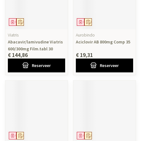
Geneesmiddel
Op voorschrift
Geneesmiddel
Op voorschrift
Viatris
Aurobindo
Abacavir/lamivudine Viatris
Aciclovir AB 800mg Comp 35
600/300mg Film.tabl 30
€ 144,86
€ 19,31
Reserveer
Reserveer
Geneesmiddel
Op voorschrift
Geneesmiddel
Op voorschrift