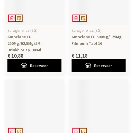
Geneesmiddel
Op voorschrift
Geneesmiddel
Op voorschrift
Eurogenerics (EG)
Eurogenerics (EG)
Amoclane EG
Amoclane EG 500Mg/125Mg
250Mg/62,5Mg/5Ml
Filmomh Tabl 16
Drinkb.Susp 100Ml
€ 10,88
€ 11,18
Reserveer
Reserveer
Geneesmiddel
Op voorschrift
Geneesmiddel
Op voorschrift