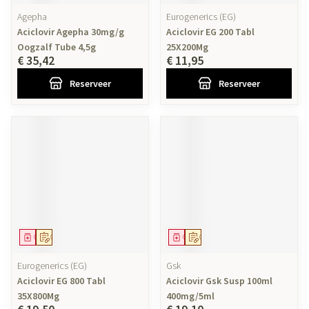
Agepha
Eurogenerics (EG)
Aciclovir Agepha 30mg/g
Aciclovir EG 200 Tabl
Oogzalf Tube 4,5g
25X200Mg
€ 35,42
€ 11,95
Reserveer
Reserveer
Geneesmiddel
Op voorschrift
Geneesmiddel
Op voorschrift
Eurogenerics (EG)
Gsk
Aciclovir EG 800 Tabl
Aciclovir Gsk Susp 100ml
35X800Mg
400mg/5ml