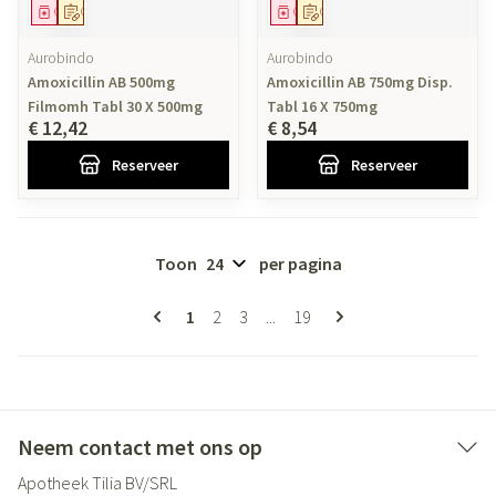
Geneesmiddel
Op voorschrift
Geneesmiddel
Op voorschrift
Aurobindo
Aurobindo
Amoxicillin AB 500mg
Amoxicillin AB 750mg Disp.
Filmomh Tabl 30 X 500mg
Tabl 16 X 750mg
€ 12,42
€ 8,54
Reserveer
Reserveer
Toon
per pagina
Pagina's
U lees momenteel pagina
Pagina
Pagina
Pagina
1
2
3
...
19
Neem contact met ons op
Apotheek Tilia BV/SRL