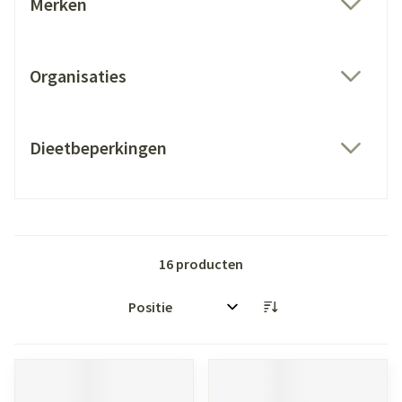
Merken
filter
Organisaties
filter
Dieetbeperkingen
filter
16
producten
Sorteer op: