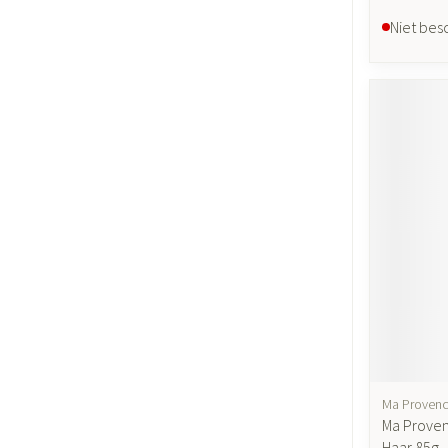
Niet bes
Ma Proven
Ma Prove
Haar 85g