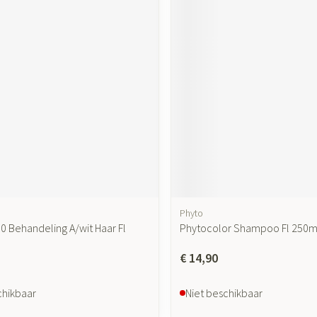
ging
Supplementen
Insectenwer
sen
geïrriteerde
Zelfbruiner
Scheren
Phyto
0 Behandeling A/wit Haar Fl
Phytocolor Shampoo Fl 250ml
€ 14,90
chikbaar
Niet beschikbaar