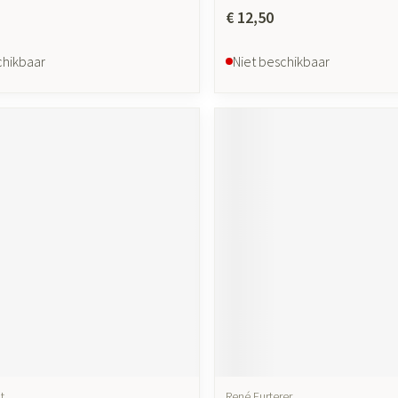
€ 12,50
chikbaar
Niet beschikbaar
t
René Furterer