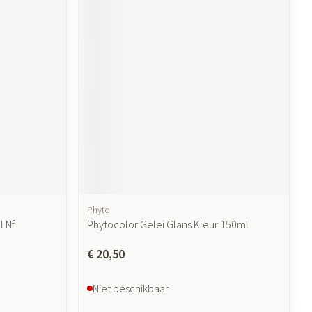
ende middelen
Parfums en geurproducten
CBD
Phyto
 Nf
Phytocolor Gelei Glans Kleur 150ml
€ 20,50
Niet beschikbaar