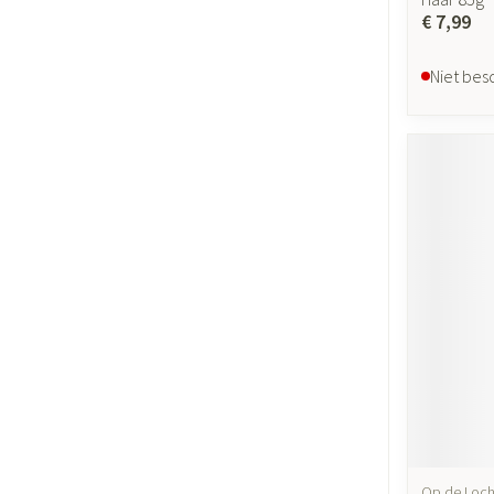
€ 7,99
Niet bes
Op de Loch