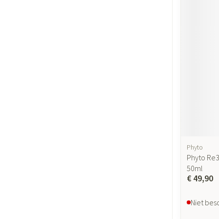
Gezichtsverzor
Pigmentstoornis
Gevoelige huid - 
huid
Gemengde huid
Doffe huid
Toon meer
Snurken
Phyto
Phyto Re3
50ml
€ 49,90
Niet bes