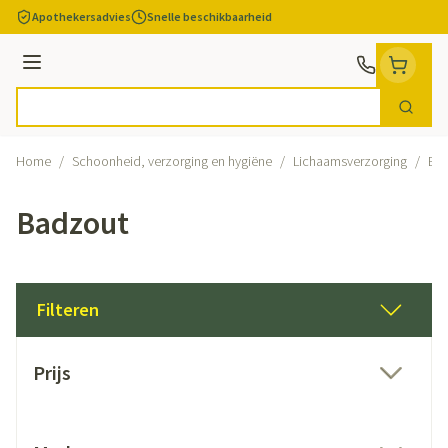
Ga naar de inhoud
Apothekersadvies
Snelle beschikbaarheid
Menu
Zoek
Product, merk, categorie...
Home
/
Schoonheid, verzorging en hygiëne
/
Lichaamsverzorging
/
Ba
Badzout
Filteren
Doorgaan naar productlijst
Prijs
filter