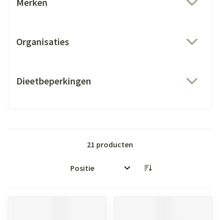
Merken
filter
Organisaties
filter
Dieetbeperkingen
filter
21
producten
Sorteer op: