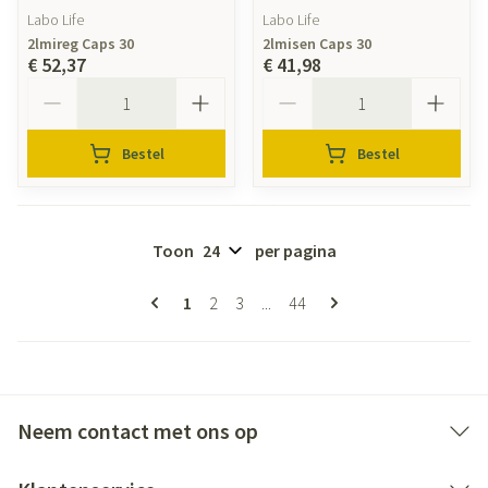
Labo Life
Labo Life
2lmireg Caps 30
2lmisen Caps 30
€ 52,37
€ 41,98
Aantal
Aantal
Bestel
Bestel
Toon
per pagina
Pagina's
U lees momenteel pagina
Pagina
Pagina
Pagina
1
2
3
...
44
Neem contact met ons op