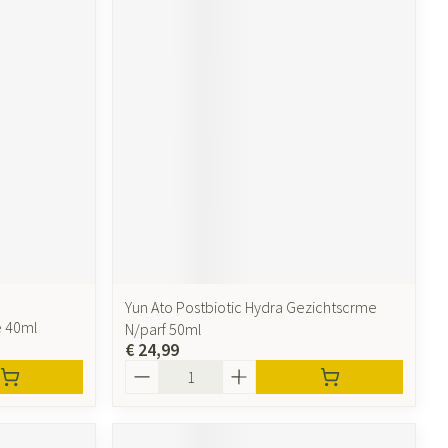
Yun Ato Postbiotic Hydra Gezichtscrme
e 40ml
N/parf 50ml
€ 24,99
Aantal