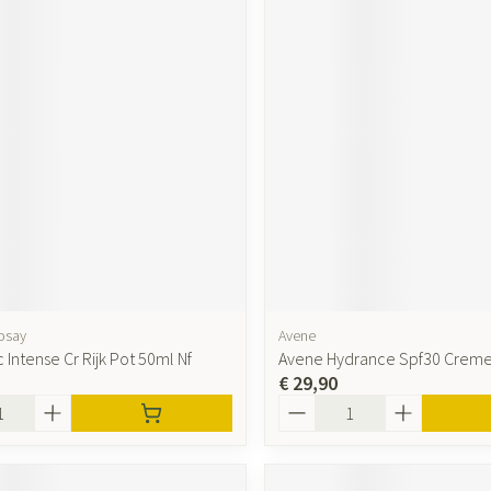
osay
Avene
ic Intense Cr Rijk Pot 50ml Nf
Avene Hydrance Spf30 Crem
€ 29,90
Aantal