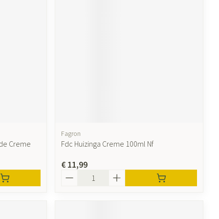
ende middelen
Parfums en geurproducten
Fagron
nde Creme
Fdc Huizinga Creme 100ml Nf
CBD
€ 11,99
Aantal