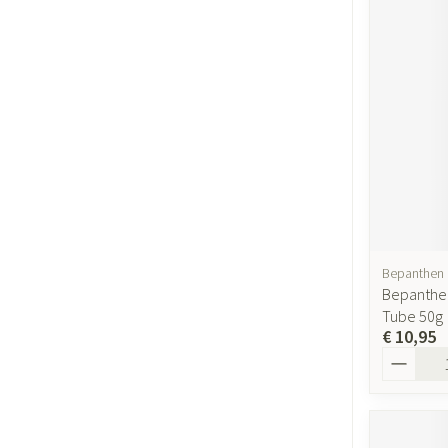
Gezichtsverzor
Pigmentstoornis
Gevoelige huid - 
huid
Gemengde huid
Doffe huid
Toon meer
Bepanthen
Bepanthe
Snurken
Tube 50g
€ 10,95
Aantal