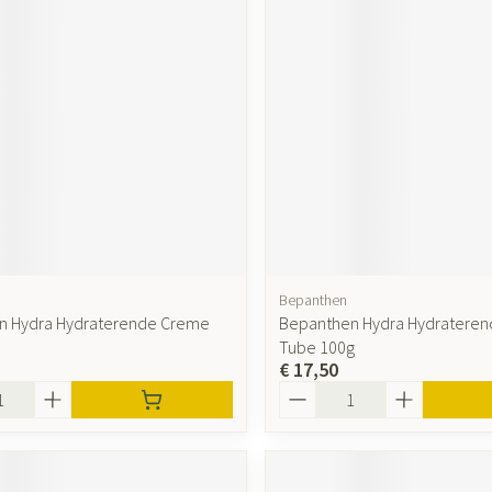
ging
Supplementen
Insectenwer
sen
geïrriteerde
Bepanthen
n Hydra Hydraterende Creme
Bepanthen Hydra Hydratere
Zelfbruiner
Scheren
Tube 100g
€ 17,50
Aantal