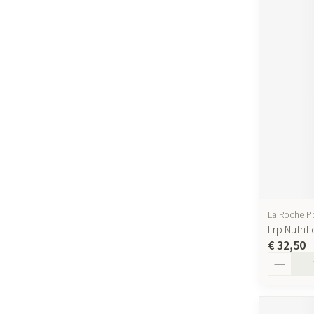
La Roche P
Lrp Nutrit
€ 32,50
Aantal