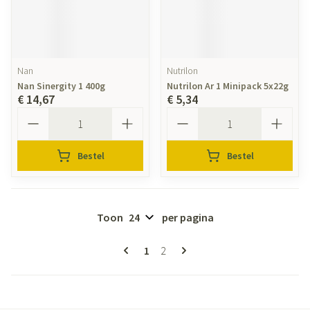
Nan
Nutrilon
Nan Sinergity 1 400g
Nutrilon Ar 1 Minipack 5x22g
€ 14,67
€ 5,34
Aantal
Aantal
Bestel
Bestel
Toon
per pagina
Pagina's
U lees momenteel pagina
Pagina
1
2