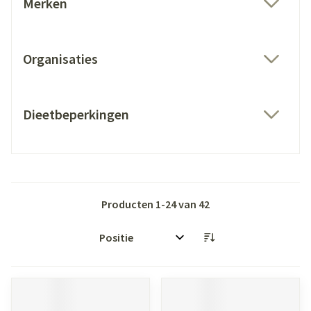
Merken
filter
Organisaties
filter
Dieetbeperkingen
filter
Producten
1
-
24
van
42
Sorteer op: