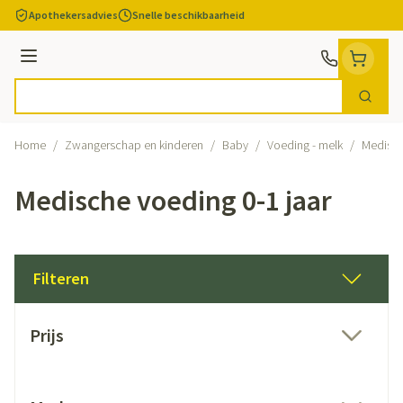
Ga naar de inhoud
Apothekersadvies
Snelle beschikbaarheid
Menu
Zoek
Product, merk, categorie...
Home
/
Zwangerschap en kinderen
/
Baby
/
Voeding - melk
/
Medisch
Medische voeding 0-1 jaar
Filteren
Doorgaan naar productlijst
Prijs
filter