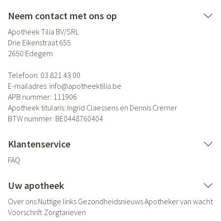
Neem contact met ons op
Apotheek Tilia BV/SRL
Drie Eikenstraat 655
2650
Edegem
Telefoon:
03 821 43 00
E-mailadres:
info@
apotheektilia.be
APB nummer:
111906
Apotheek titularis:
Ingrid Claessens en Dennis Cremer
BTW nummer:
BE0448760404
Klantenservice
FAQ
Uw apotheek
Over ons
Nuttige links
Gezondheidsnieuws
Apotheker van wacht
Voorschrift
Zorgtarieven