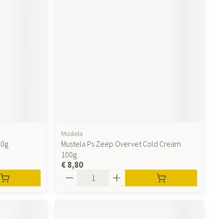
ende middelen
Parfums en geurproducten
Mustela
00g
Mustela Ps Zeep Overvet Cold Cream
CBD
100g
€ 8,80
Aantal