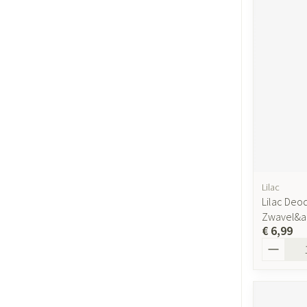
Gezichtsverzor
Pigmentstoornis
Gevoelige huid - 
huid
Gemengde huid
Doffe huid
Toon meer
Lilac
Lilac Deo
Snurken
Zwavel&ac
€ 6,99
Aantal