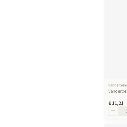
Vanderben
Vanderben
€ 11,21
Aantal