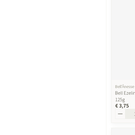
Bell’Ânesse
Bell Ezel
125g
€ 3,75
Aantal