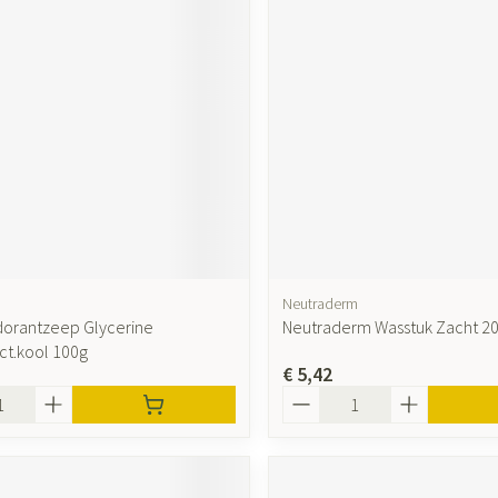
ging
Supplementen
Insectenwer
sen
geïrriteerde
Neutraderm
dorantzeep Glycerine
Neutraderm Wasstuk Zacht 2
Zelfbruiner
Scheren
t.kool 100g
€ 5,42
Aantal