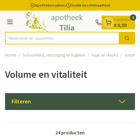
Dia 1 van 1
Ga naar de inhoud
Apothekersadvies
Snelle beschikbaarheid
0
0 artikelen
Menu
€ 0,00
Med
Zoek
Product, merk, categorie...
Home
/
Schoonheid, verzorging en hygiëne
/
Haar en Hoofd
/
Volume en
Volume en vitaliteit
Filteren
24
producten