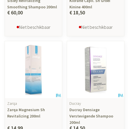
Sisley Revitalizing
Klorane Capil. Sh Groei
Smoothing Shampoo 200ml
Kinine 400ml
€ 60,00
€ 18,50
Niet beschikbaar
Niet beschikbaar
Zarqa
Ducray
Zarqa Magnesium Sh
Ducray Densiage
Revitalizing 200ml
Verstevigende Shampoo
200ml
€ 14,99
€ 14,50