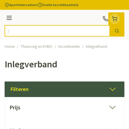
Ga naar de inhoud
Apothekersadvies
Snelle beschikbaarheid
Menu
Zoek
Product, merk, categorie...
Home
/
Thuiszorg en EHBO
/
Incontinentie
/
Inlegverband
Inlegverband
Filteren
Doorgaan naar productlijst
Prijs
filter