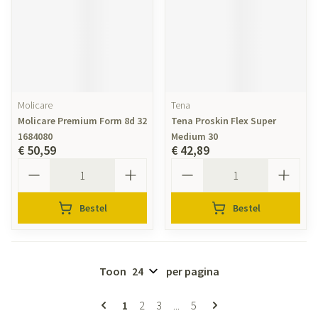
Molicare
Tena
Molicare Premium Form 8d 32
Tena Proskin Flex Super
1684080
Medium 30
€ 50,59
€ 42,89
Aantal
Aantal
Bestel
Bestel
Toon
per pagina
Pagina's
U lees momenteel pagina
Pagina
Pagina
Pagina
1
2
3
...
5