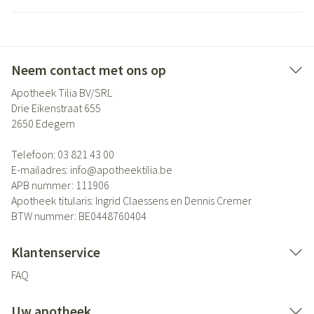
Neem contact met ons op
Apotheek Tilia BV/SRL
Drie Eikenstraat 655
2650
Edegem
Telefoon:
03 821 43 00
E-mailadres:
info@
apotheektilia.be
APB nummer:
111906
Apotheek titularis:
Ingrid Claessens en Dennis Cremer
BTW nummer:
BE0448760404
Klantenservice
FAQ
Uw apotheek