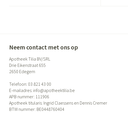
Gezichtsverzor
Pigmentstoornis
Gevoelige huid - 
huid
Gemengde huid
Neem contact met ons op
Doffe huid
Apotheek Tilia BV/SRL
Toon meer
Drie Eikenstraat 655
2650
Edegem
Telefoon:
03 821 43 00
Snurken
E-mailadres:
info@
apotheektilia.be
APB nummer:
111906
Apotheek titularis:
Ingrid Claessens en Dennis Cremer
BTW nummer:
BE0448760404