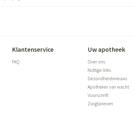
ging
Supplementen
Insectenwer
sen
geïrriteerde
Klantenservice
Uw apotheek
FAQ
Over ons
Nuttige links
Gezondheidsnieuws
Apotheker van wacht
Zelfbruiner
Scheren
Voorschrift
Zorgtarieven