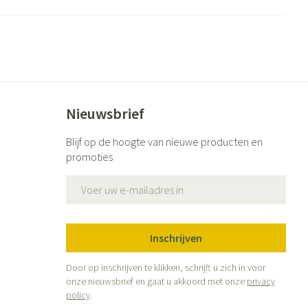
ende middelen
Parfums en geurproducten
Nieuwsbrief
Blijf op de hoogte van nieuwe producten en
promoties
E-mail adres
CBD
Inschrijven
Door op inschrijven te klikken, schrijft u zich in voor
onze nieuwsbrief en gaat u akkoord met onze
privacy
policy
.