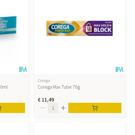
ende middelen
Parfums en geurproducten
Corega
40ml
Corega Max Tube 70g
€ 11,49
CBD
Aantal