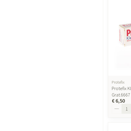
Protefix
Protefix 
Grat.6667
€ 6,50
Aantal