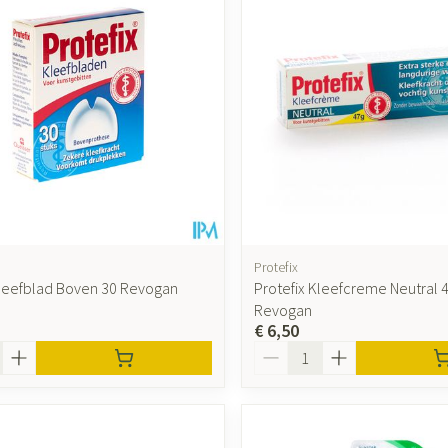
accessoires
Mondmaskers
ging
Supplementen
Insectenwer
sen
geïrriteerde
Protefix
Kleefblad Boven 30 Revogan
Protefix Kleefcreme Neutral 
Revogan
€ 6,50
Zelfbruiner
Scheren
Aantal