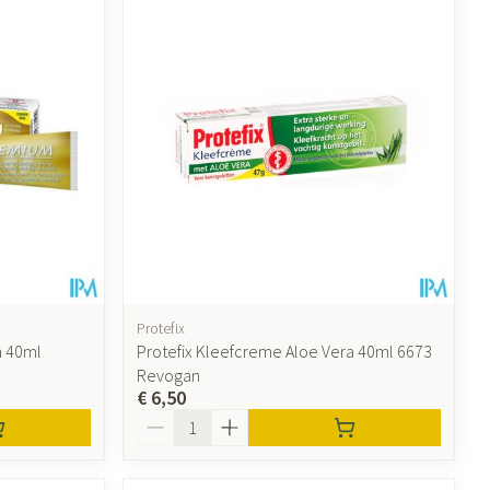
Protefix
m 40ml
Protefix Kleefcreme Aloe Vera 40ml 6673
Revogan
€ 6,50
Aantal