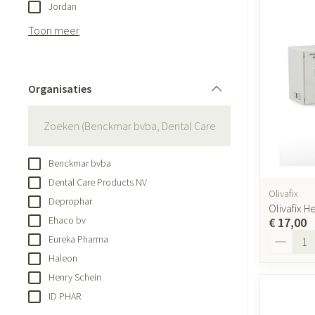
Aerosol toestell
Jordan
Blaren
Creme, gel en sp
Aerosol accessoi
Toon meer
Eelt
Zuurstof
Eksteroog - likdo
Ademhalingsste
Toon meer
Organisaties
filter
Spieren en gewr
Specifiek voor
Naalden en spui
Benckmar bvba
Lichaamsverzorg
Spuiten
Dental Care Products NV
Infecties
Olivafix
Deodorant
Oplossing voor in
Deprophar
Olivafix 
Ehaco bv
Gezichtsverzorgi
Naalden
€ 17,00
Aantal
Luizen
Eureka Pharma
Naalden voor ins
Haleon
pennaalden
Henry Schein
Toon meer
Diagnostica
ID PHAR