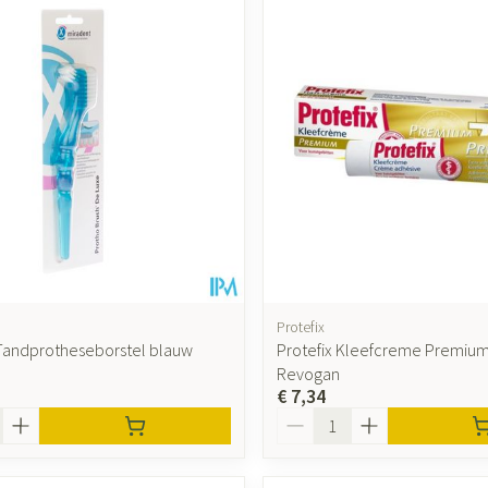
Protefix
Tandprotheseborstel blauw
Protefix Kleefcreme Premiu
Revogan
€ 7,34
Aantal