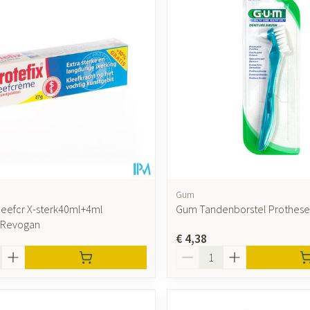
Gum
Kleefcr X-sterk40ml+4ml
Gum Tandenborstel Prothese
 Revogan
€ 4,38
Aantal