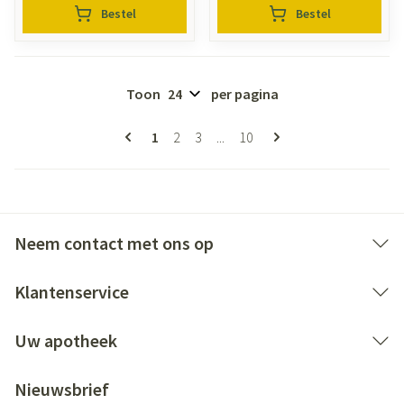
Bestel
Bestel
Toon
per pagina
Pagina's
U lees momenteel pagina
Pagina
Pagina
Pagina
1
2
3
...
10
Neem contact met ons op
Klantenservice
Uw apotheek
Nieuwsbrief