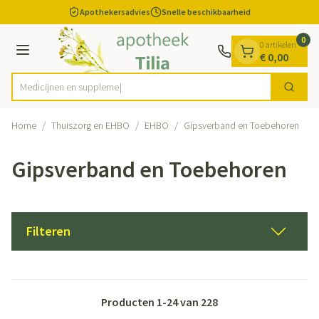
Dia 1 van 1
Ga naar de inhoud
Apothekersadvies
Snelle beschikbaarheid
0
0 artikelen
Menu
€ 0,00
Me
Zoek
Product, merk, categorie...
Home
/
Thuiszorg en EHBO
/
EHBO
/
Gipsverband en Toebehoren
Gipsverband en Toebehoren
Filteren
Producten
1
-
24
van
228