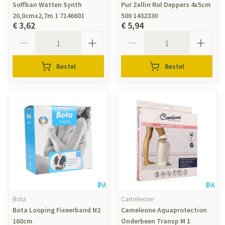
Soffban Watten Synth
Pur Zellin Rol Deppers 4x5cm
20,0cmx2,7m 1 7146601
500 1432330
€ 3,62
€ 5,94
Aantal
Aantal
Bestel
Bestel
Bota
Cameleone
Bota Looping Fixeerband N2
Cameleone Aquaprotection
160cm
Onderbeen Transp M 1