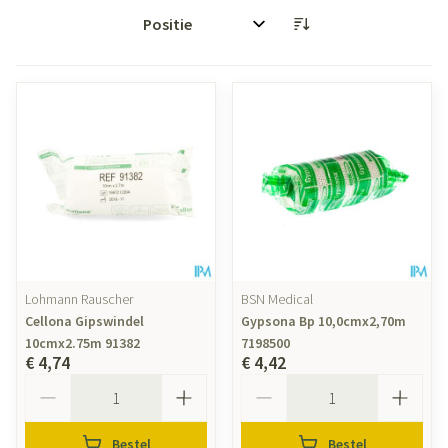
Sorteer op:
Lohmann Rauscher
BSN Medical
Cellona Gipswindel
Gypsona Bp 10,0cmx2,70m
10cmx2.75m 91382
7198500
€ 4,74
€ 4,42
Aantal
Aantal
Bestel
Bestel