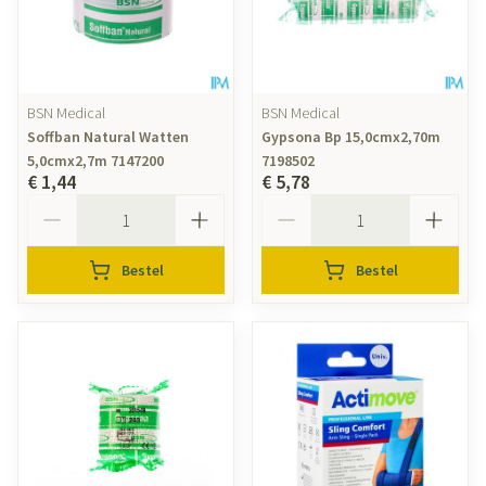
BSN Medical
BSN Medical
Soffban Natural Watten
Gypsona Bp 15,0cmx2,70m
5,0cmx2,7m 7147200
7198502
€ 1,44
€ 5,78
Aantal
Aantal
Bestel
Bestel