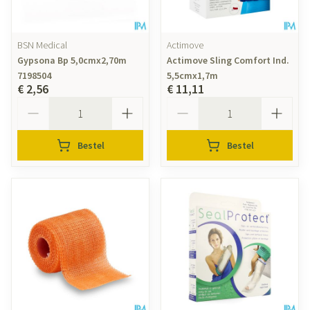
BSN Medical
Actimove
Gypsona Bp 5,0cmx2,70m
Actimove Sling Comfort Ind.
7198504
5,5cmx1,7m
€ 2,56
€ 11,11
Aantal
Aantal
Bestel
Bestel