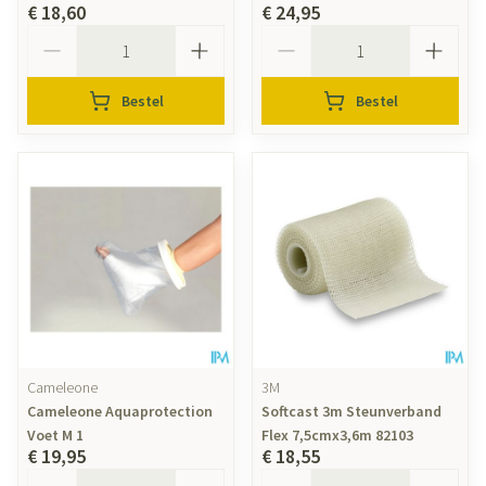
€ 18,60
€ 24,95
Aantal
Aantal
Bestel
Bestel
Cameleone
3M
Cameleone Aquaprotection
Softcast 3m Steunverband
Voet M 1
Flex 7,5cmx3,6m 82103
€ 19,95
€ 18,55
Aantal
Aantal