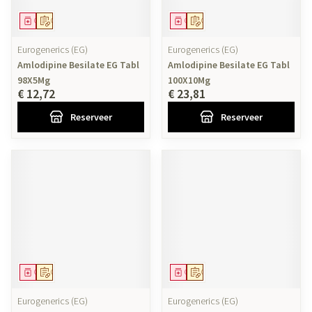
Geneesmiddel
Op voorschrift
Geneesmiddel
Op voorschrift
Eurogenerics (EG)
Eurogenerics (EG)
Amlodipine Besilate EG Tabl
Amlodipine Besilate EG Tabl
98X5Mg
100X10Mg
€ 12,72
€ 23,81
Reserveer
Reserveer
Geneesmiddel
Op voorschrift
Geneesmiddel
Op voorschrift
Eurogenerics (EG)
Eurogenerics (EG)