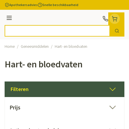
Ga naar de inhoud
Apothekersadvies
Snelle beschikbaarheid
Menu
Zoek
Product, merk, categorie...
Home
/
Geneesmiddelen
/
Hart- en bloedvaten
Hart- en bloedvaten
Filteren
Doorgaan naar productlijst
Prijs
filter