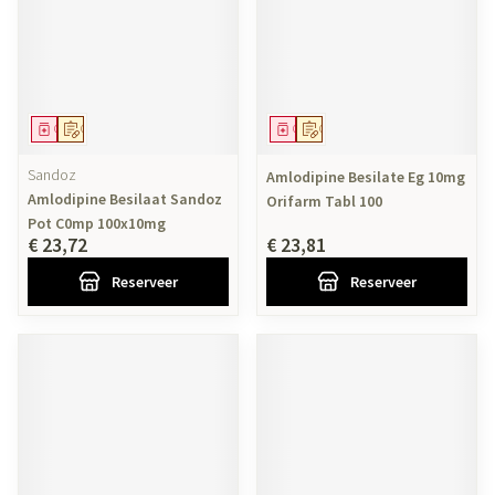
Geneesmiddel
Op voorschrift
Geneesmiddel
Op voorschrift
Sandoz
Amlodipine Besilate Eg 10mg
Amlodipine Besilaat Sandoz
Orifarm Tabl 100
Pot C0mp 100x10mg
€ 23,72
€ 23,81
Reserveer
Reserveer