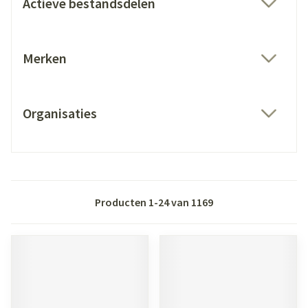
Actieve bestandsdelen
filter
Merken
filter
Organisaties
filter
Producten
1
-
24
van
1169