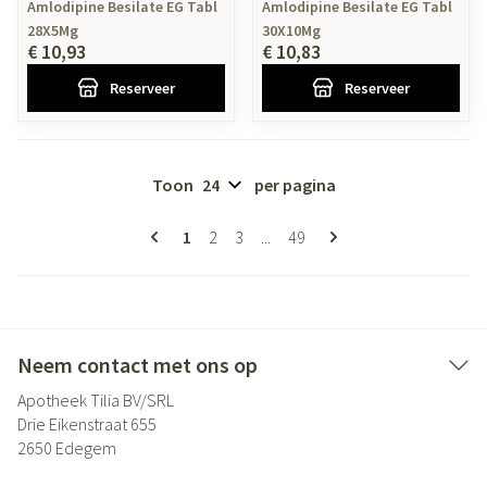
Amlodipine Besilate EG Tabl
Amlodipine Besilate EG Tabl
28X5Mg
30X10Mg
€ 10,93
€ 10,83
Reserveer
Reserveer
Toon
per pagina
Pagina's
U lees momenteel pagina
Pagina
Pagina
Pagina
1
2
3
...
49
Neem contact met ons op
Apotheek Tilia BV/SRL
Drie Eikenstraat 655
2650
Edegem