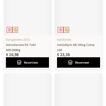
Geneesmiddel
Op voorschrift
Geneesmiddel
Op voorschrift
Eurogenerics (EG)
Aurobindo
Amiodarone EG Tabl
Amlodipin AB 10mg Comp
60X200Mg
100
€ 10,98
€ 23,36
Reserveer
Reserveer