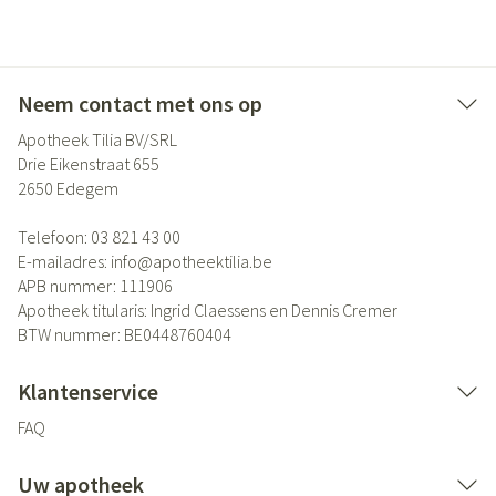
Neem contact met ons op
Apotheek Tilia BV/SRL
Drie Eikenstraat 655
2650
Edegem
Telefoon:
03 821 43 00
E-mailadres:
info@
apotheektilia.be
APB nummer:
111906
Apotheek titularis:
Ingrid Claessens en Dennis Cremer
BTW nummer:
BE0448760404
Klantenservice
FAQ
Uw apotheek