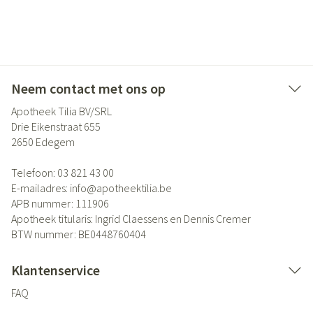
Neem contact met ons op
Apotheek Tilia BV/SRL
Drie Eikenstraat 655
2650
Edegem
Telefoon:
03 821 43 00
E-mailadres:
info@
apotheektilia.be
APB nummer:
111906
Apotheek titularis:
Ingrid Claessens en Dennis Cremer
BTW nummer:
BE0448760404
Klantenservice
FAQ