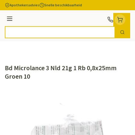
Ga naar de inhoud
Apothekersadvies
Snelle beschikbaarheid
Menu
Zoek
Product, merk, categorie...
Bd Microlance 3 Nld 21g 1 Rb 0,8x25mm
Groen 10