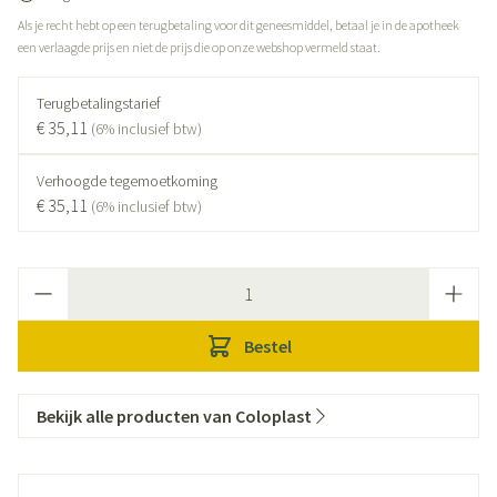
Als je recht hebt op een terugbetaling voor dit geneesmiddel, betaal je in de apotheek
een verlaagde prijs en niet de prijs die op onze webshop vermeld staat.
Terugbetalingstarief
€ 35,11
(6% inclusief btw)
Verhoogde tegemoetkoming
€ 35,11
(6% inclusief btw)
Aantal
Bestel
Bekijk alle producten van Coloplast