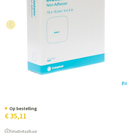
Biatain Schuimverband N/adh 1
Op bestelling
€ 35,11
Terugbetaalbaar