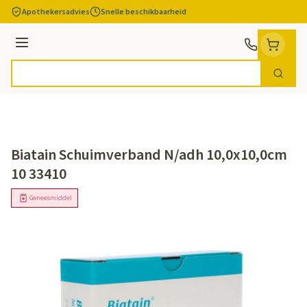
Ga naar de inhoud
Apothekersadvies
Snelle beschikbaarheid
Menu
Zoek
Product, merk, categorie...
Biatain Schuimverband N/adh 10,0x10,0cm
10 33410
Geneesmiddel