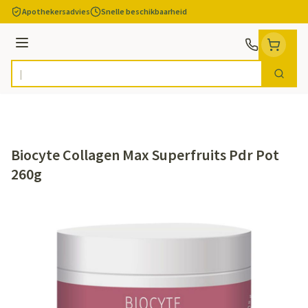
Ga naar de inhoud
Apothekersadvies
Snelle beschikbaarheid
Menu
Zoek
Product, merk, categorie...
Biocyte Collagen Max Superfruits Pdr Pot
260g