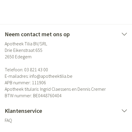
Neem contact met ons op
Apotheek Tilia BV/SRL
Drie Eikenstraat 655
2650
Edegem
Telefoon:
03 821 43 00
E-mailadres:
info@
apotheektilia.be
APB nummer:
111906
Apotheek titularis:
Ingrid Claessens en Dennis Cremer
BTW nummer:
BE0448760404
Klantenservice
FAQ