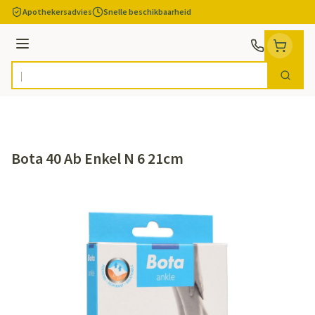
Ga naar de inhoud
Apothekersadvies
Snelle beschikbaarheid
Menu
Zoek
Product, merk, categorie...
Bota 40 Ab Enkel N 6 21cm