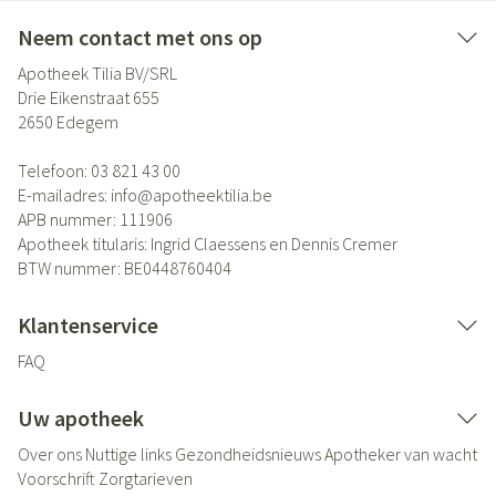
Neem contact met ons op
Apotheek Tilia BV/SRL
Drie Eikenstraat 655
2650
Edegem
Telefoon:
03 821 43 00
E-mailadres:
info@
apotheektilia.be
APB nummer:
111906
Apotheek titularis:
Ingrid Claessens en Dennis Cremer
BTW nummer:
BE0448760404
Klantenservice
FAQ
Uw apotheek
Over ons
Nuttige links
Gezondheidsnieuws
Apotheker van wacht
Voorschrift
Zorgtarieven