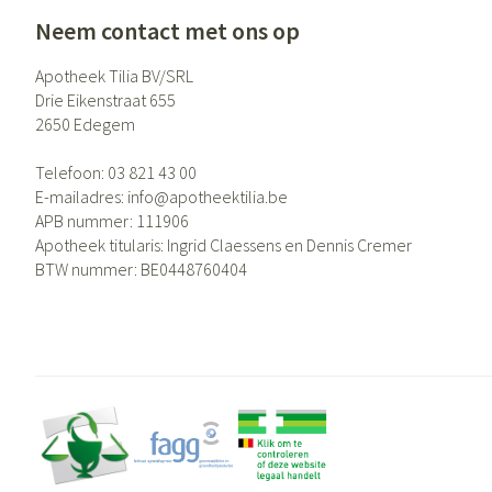
Eelt
Zuurstof
Neem contact met ons op
Eksteroog - likdo
Ademhalingsste
Apotheek Tilia BV/SRL
Toon meer
Drie Eikenstraat 655
2650
Edegem
Spieren en gewr
Specifiek voor
Naalden en spui
Telefoon:
03 821 43 00
E-mailadres:
info@
apotheektilia.be
Lichaamsverzorg
Spuiten
APB nummer:
111906
Infecties
Apotheek titularis:
Ingrid Claessens en Dennis Cremer
Deodorant
Oplossing voor in
BTW nummer:
BE0448760404
Gezichtsverzorgi
Naalden
Luizen
Naalden voor ins
pennaalden
Toon meer
Diagnostica
Haar
Pillendozen en 