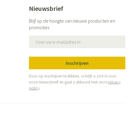
Bed
Nieuwsbrief
g zon
Doorliggen - decubitis
ie
Urinewegen
Blijf op de hoogte van nieuwe producten en
Toon meer
promoties
id, spanning
Stoppen met roken
E-mail adres
 en intieme
 Orthopedie -
Gezichtsreiniging -
Instrumenten
he verbanden
ontschminken
Inschrijven
 anticonceptie
Reinigingsmelk, - crème, -olie
Anti tumor middelen
en gel
n
Door op inschrijven te klikken, schrijft u zich in voor
Tonic - lotion
onze nieuwsbrief en gaat u akkoord met onze
privacy
orging
Anesthesie
policy
.
Micellair water
t
Specifiek voor de ogen
ie
Diverse geneesmiddelen
Toon meer