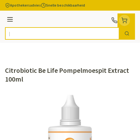
Ga naar de inhoud
Apothekersadvies
Snelle beschikbaarheid
Menu
Zoek
Product, merk, categorie...
Citrobiotic Be Life Pompelmoespit Extract
100ml