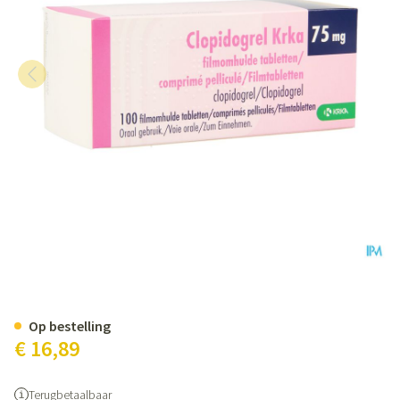
Clopidogrel Krka 75mg Filmomh
Op bestelling
€ 16,89
Terugbetaalbaar