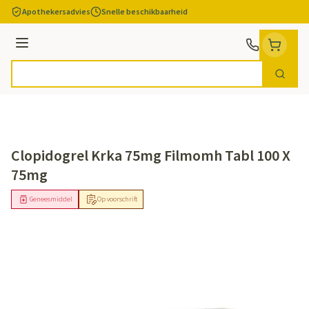
Ga naar de inhoud
Apothekersadvies
Snelle beschikbaarheid
Menu
Zoek
Product, merk, categorie...
Clopidogrel Krka 75mg Filmomh Tabl 100 X
75mg
Geneesmiddel
Op voorschrift