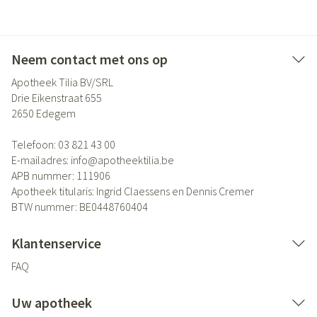
Neem contact met ons op
Apotheek Tilia BV/SRL
Drie Eikenstraat 655
2650
Edegem
Telefoon:
03 821 43 00
E-mailadres:
info@
apotheektilia.be
APB nummer:
111906
Apotheek titularis:
Ingrid Claessens en Dennis Cremer
BTW nummer:
BE0448760404
Klantenservice
FAQ
Uw apotheek