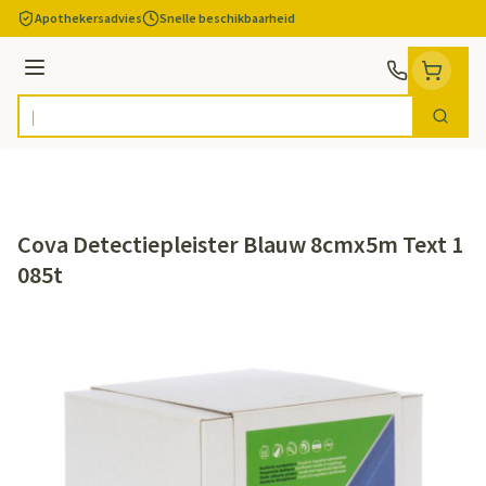
Ga naar de inhoud
Apothekersadvies
Snelle beschikbaarheid
Menu
Zoek
Product, merk, categorie...
Cova Detectiepleister Blauw 8cmx5m Text 1
085t