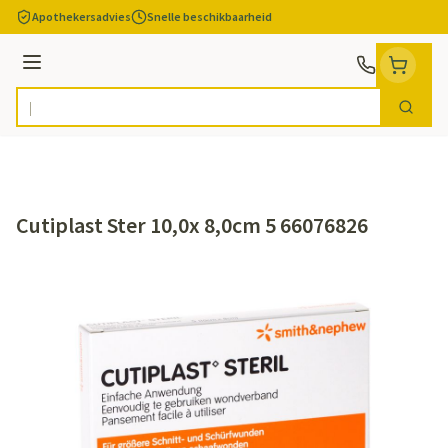
Ga naar de inhoud
Apothekersadvies
Snelle beschikbaarheid
Menu
Zoek
Product, merk, categorie...
Cutiplast Ster 10,0x 8,0cm 5 66076826