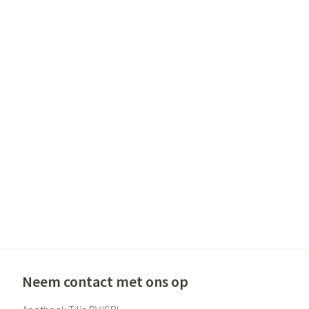
Gezichtsverzor
Pigmentstoornis
Gevoelige huid - 
huid
Gemengde huid
Doffe huid
Toon meer
Snurken
Neem contact met ons op