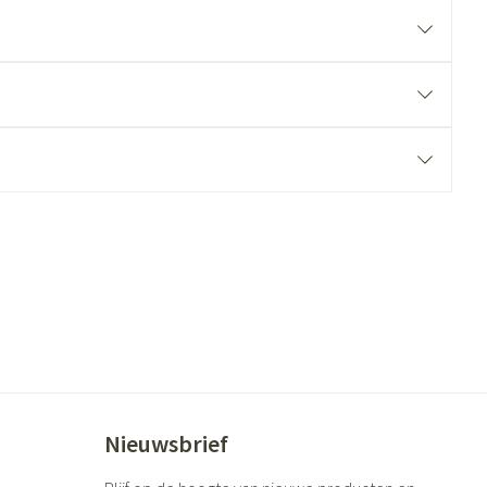
ende middelen
Parfums en geurproducten
CBD
Nieuwsbrief