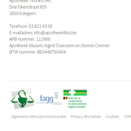
Apotheek Tilia BV/SRL
Drie Eikenstraat 655
2650
Edegem
Telefoon:
03 821 43 00
E-mailadres:
info@
apotheektilia.be
APB nummer:
111906
Apotheek titularis:
Ingrid Claessens en Dennis Cremer
BTW nummer:
BE0448760404
Algemene verkoopsvoorwaarden
Privacy disclaimer
Cookies
ODR