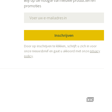
Blijf op de hoogte van nieuwe producten en
promoties
E-mail adres
Inschrijven
Door op inschrijven te klikken, schrijft u zich in voor
onze nieuwsbrief en gaat u akkoord met onze
privacy
policy
.