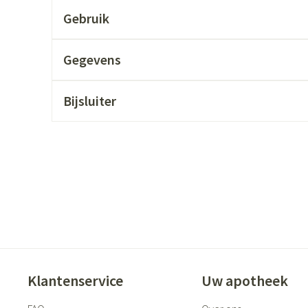
ging
Supplementen
Insectenwer
Gebruik
sen
Gegevens
geïrriteerde
Bijsluiter
Zelfbruiner
Scheren
Klantenservice
Uw apotheek