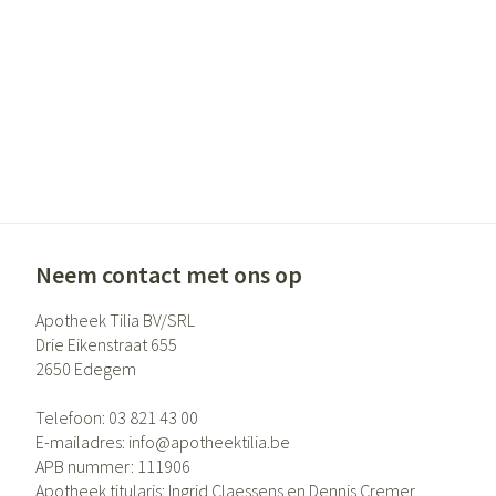
Gezichtsverzor
Pigmentstoornis
Gevoelige huid - 
huid
Gemengde huid
Doffe huid
Toon meer
Neem contact met ons op
Apotheek Tilia BV/SRL
Snurken
Drie Eikenstraat 655
2650
Edegem
Telefoon:
03 821 43 00
E-mailadres:
info@
apotheektilia.be
APB nummer:
111906
Apotheek titularis:
Ingrid Claessens en Dennis Cremer