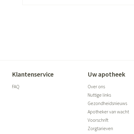
ging
Supplementen
Insectenwer
sen
geïrriteerde
Klantenservice
Uw apotheek
FAQ
Over ons
Zelfbruiner
Scheren
Nuttige links
Gezondheidsnieuws
Apotheker van wacht
Voorschrift
Zorgtarieven