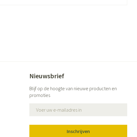
ende middelen
Parfums en geurproducten
Nieuwsbrief
Blijf op de hoogte van nieuwe producten en
CBD
promoties
E-mail adres
Inschrijven