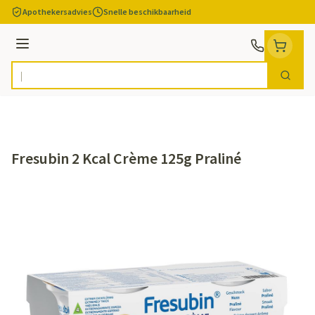
Ga naar de inhoud
Apothekersadvies
Snelle beschikbaarheid
Menu
Zoek
Product, merk, categorie...
Fresubin 2 Kcal Crème 125g Praliné