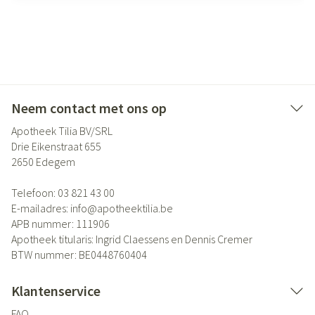
Neem contact met ons op
Apotheek Tilia BV/SRL
Drie Eikenstraat 655
2650
Edegem
Telefoon:
03 821 43 00
E-mailadres:
info@
apotheektilia.be
APB nummer:
111906
Apotheek titularis:
Ingrid Claessens en Dennis Cremer
BTW nummer:
BE0448760404
Klantenservice
FAQ