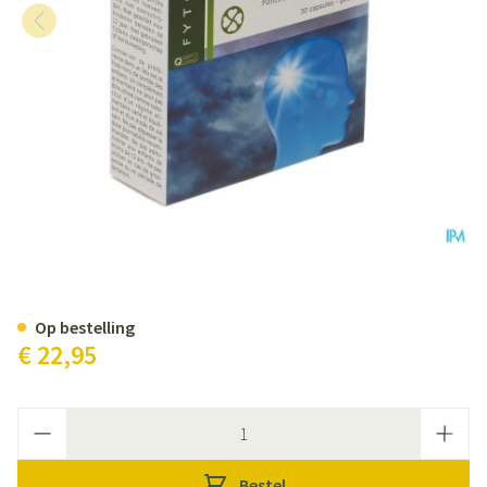
Fytostar Saffratonine Caps 30
Op bestelling
€ 22,95
Aantal
Bestel