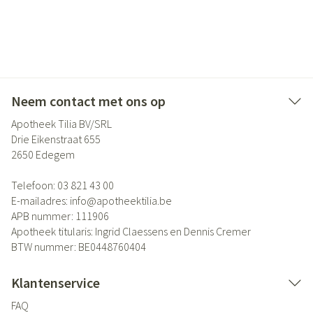
Neem contact met ons op
Apotheek Tilia BV/SRL
Drie Eikenstraat 655
2650
Edegem
Telefoon:
03 821 43 00
E-mailadres:
info@
apotheektilia.be
APB nummer:
111906
Apotheek titularis:
Ingrid Claessens en Dennis Cremer
BTW nummer:
BE0448760404
Klantenservice
FAQ