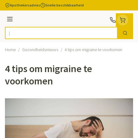
Ga naar de inhoud
Apothekersadvies
Snelle beschikbaarheid
Menu
Zoek
Product, merk, categorie...
Home
/
Gezondheidsnieuws
/
4 tips om migraine te voorkomen
4 tips om migraine te
voorkomen