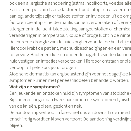
ook een allergische aandoening (astma, hooikoorts, voedselalle
Vitaliteit 50+
Een samenspel van diverse factoren houdt atopisch eczeem in sta
Toon submenu voor Vitaliteit 50+ 
aanleg, anderzijds zijn er talloze stoffen en invloeden uit de 
Thuiszorg
Huid
Plantaardige ol
Nagels en hoev
Natuur geneeskunde
factoren die atopische dermatitis kunnen veroorzaken of vererg
Mond
Toon submenu voor Natuur genee
allergenen in de lucht, blootstelling aan geurstoffen of chemica
Batterijen
Ontsmetten en d
veranderingen in temperatuur, koude of droge lucht in de winter
Droge mond
Thuiszorg en EHBO
Toebehoren
Schimmels
Spijsvertering
De extreme droogte van de huid zorgt ervoor dat de huid altijd 
Toon submenu voor Thuiszorg en
Elektrische tand
Hierdoor krabt de patiënt, met huidbeschadigingen en een vere
Steriel materiaal
Koortsblaasjes - a
Dieren en insecten
tot gevolg. Bacteriën die zich onder de nagels bevinden kunnen
Interdentaal - flo
Toon submenu voor Dieren en ins
Jeuk
Vacht, huid of 
huid vestigen en infecties veroorzaken. Hierdoor ontstaan er b
Kunstgebit
verloop tot gele korstjes uitdrogen.
Geneesmiddelen
Atopische dermatitis kan erg belastend zijn voor het dagelijkse l
Toon submenu voor Geneesmidde
Toon meer
symptomen kunnen met geneesmiddelen behandeld worden.
Wat zijn de symptomen?
Een jeukende en ontstoken huid zijn symptomen van atopische der
Bij kinderen jonger dan twee jaar komen de symptomen typisch 
Voeten en bene
Aerosoltherapie
Zware benen
zuurstof
van de knieën, polsen, gezicht en nek.
Droge voeten, ee
Tabletten
De aandoening verloopt in fases met ups en downs. In de meest
Aerosol toestell
en schilferig wordt en kloven vertoont. De aandoening verdwij
Blaren
Creme, gel en sp
blijven.
Aerosol accessoi