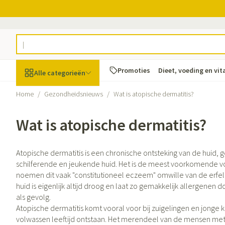
Ga naar de inhoud
Product, merk, categorie...
Promoties
Dieet, voeding en vi
Alle categorieën
Home
/
Gezondheidsnieuws
/
Wat is atopische dermatitis?
Promoties
Wat is atopische dermatitis?
Schoonheid, verzorging
Haar en Hoofd
Afslanken
Zwangerschap
Geheugen
Aromatherapie
Lenzen en brille
Insecten
Maag darm stel
en hygiëne
Toon submenu voor Schoonheid, v
Kammen - ontwa
Maaltijdvervange
Zwangerschapsli
Verstuiver
Lensproducten
Verzorging inse
Maagzuur
Atopische dermatitis is een chronische ontsteking van de huid,
Dieet, voeding en
Seksualiteit
Beschadigd haar
Eetlustremmer
Borstvoeding
Essentiële oliën
Brillen
Anti insecten
Lever, galblaas 
schilferende en jeukende huid. Het is de meest voorkomende 
vitamines
hoofdirritatie
Toon submenu voor Dieet, voedin
noemen dit vaak "constitutioneel eczeem" omwille van de erfeli
Platte buik
Lichaamsverzorg
Complex - combi
Teken tang of pi
Braken
huid is eigenlijk altijd droog en laat zo gemakkelijk allergenen 
Styling - spray & 
Vetverbranders
Vitamines en su
Laxeermiddelen
Zwangerschap en
Zware benen
als gevolg.
kinderen
Verzorging
Atopische dermatitis komt vooral voor bij zuigelingen en jonge
Toon submenu voor Zwangerschap
Toon meer
Toon meer
Toon meer
volwassen leeftijd ontstaan. Het merendeel van de mensen met a
Oligo-elemente
Honden
Toon meer