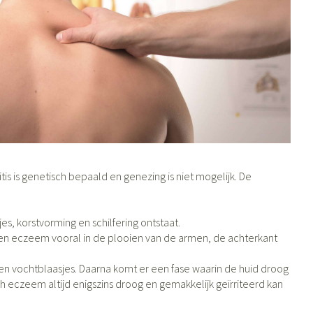
Diagnosetesten en
Mond en keel
tress
Vlooien en teken
meetapparatuur
Oren
Zuigtabletten
Alcoholtest
Oordopjes
rapie -
n -druppels
Spray - oplossing
Mond, muil of snavel
Bloeddrukmeter
Oorreiniging
Cholesteroltest
en
Oordruppels
Hartslagmeter
lpmiddelen
tis is genetisch bepaald en genezing is niet mogelijk. De
Toon meer
s, korstvorming en schilfering ontstaat.
gen eczeem vooral in de plooien van de armen, de achterkant
erming
ning en -
Hygiëne
Ergonomie
Aambeien
Bad en douche
Ademhaling en zuurstof
en vochtblaasjes. Daarna komt er een fase waarin de huid droog
 eczeem altijd enigszins droog en gemakkelijk geïrriteerd kan
e
Badkamer