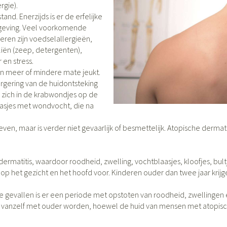
rgie).
nd. Enerzijds is er de erfelijke
categorie
omgeving. Veel voorkomende
Wondzorg
Ogen
EHBO
Neus
ie
en
Homeopathie
Spieren en gewrichten
Gemoed en s
eren zijn voedselallergieën,
Neus
Ogen
skunde categorie
liën (zeep, detergenten),
esinfecteren
Vilt
Ooginfecties
Podologie
Tabletten
 en stress.
Spray
Oogspoeling
Handschoenen
Anti allergische en anti
Cold - Hot the
Neussprays e
Oren
Ogen
in meer of mindere mate jeukt.
 EHBO categorie
enborstels
inflammatoire middelen
Oogdruppels
warm/koud
rgering van de huidontsteking
ntiviraal
Wondhelend
 zich in de krabwondjes op de
s
Ontzwellende middelen
Creme - gel
Verbanddoz
ecten categorie
Brandwonden
pluimen
Accessoires
laasjes met wondvocht, die na
Glaucoom
Droge ogen
Medische hu
Toon meer
even, maar is verder niet gevaarlijk of besmettelijk. Atopische dermati
len categorie
Toon meer
Toon meer
matitis, waardoor roodheid, zwelling, vochtblaasjes, kloofjes, bultje
op het gezicht en het hoofd voor. Kinderen ouder dan twee jaar krij
n
 en
Nagels
Diabetes
Hart- en bloedvaten
Zonnebesch
Stoma
Bloedverdun
stolling
lt en kloven
Nagellak
Bloedglucosemeter
Aftersun
Stomazakjes
e gevallen is er een periode met opstoten van roodheid, zwellingen 
en
nt vanzelf met ouder worden, hoewel de huid van mensen met atopisch
ray
Kalk- en schimmelnagels
Teststrips en naalden
Lippen
Stomaplaatj
res