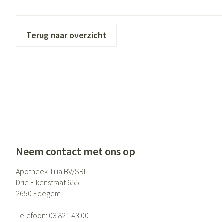
Eelt
Zuurstof
Eksteroog - likdo
Ademhalingsste
Terug naar overzicht
Toon meer
Spieren en gewr
Specifiek voor
Naalden en spui
Lichaamsverzorg
Spuiten
Infecties
Deodorant
Oplossing voor in
Gezichtsverzorgi
Naalden
Luizen
Naalden voor ins
Neem contact met ons op
pennaalden
Apotheek Tilia BV/SRL
Toon meer
Diagnostica
Drie Eikenstraat 655
2650
Edegem
Haar
Telefoon:
03 821 43 00
Pillendozen en 