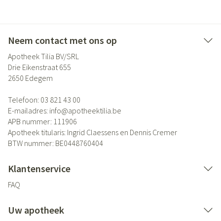
Neem contact met ons op
Apotheek Tilia BV/SRL
Drie Eikenstraat 655
2650
Edegem
Telefoon:
03 821 43 00
E-mailadres:
info@
apotheektilia.be
APB nummer:
111906
Apotheek titularis:
Ingrid Claessens en Dennis Cremer
BTW nummer:
BE0448760404
Klantenservice
FAQ
Uw apotheek