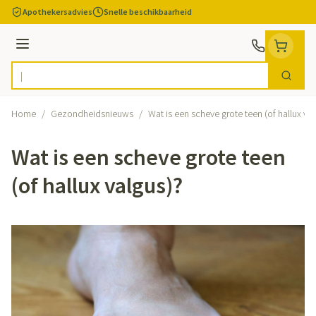
Ga naar de inhoud
Apothekersadvies
Snelle beschikbaarheid
Menu
Zoek
Product, merk, categorie...
Home
/
Gezondheidsnieuws
/
Wat is een scheve grote teen (of hallux va
Wat is een scheve grote teen
(of hallux valgus)?