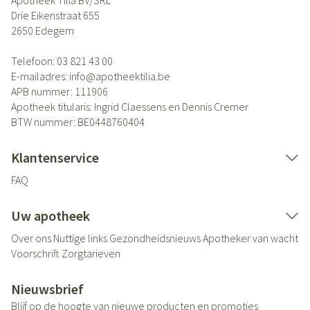
Apotheek Tilia BV/SRL
Drie Eikenstraat 655
2650
Edegem
Telefoon:
03 821 43 00
E-mailadres:
info@
apotheektilia.be
APB nummer:
111906
Apotheek titularis:
Ingrid Claessens en Dennis Cremer
BTW nummer:
BE0448760404
Klantenservice
FAQ
Uw apotheek
Over ons
Nuttige links
Gezondheidsnieuws
Apotheker van wacht
Voorschrift
Zorgtarieven
Nieuwsbrief
Blijf op de hoogte van nieuwe producten en promoties