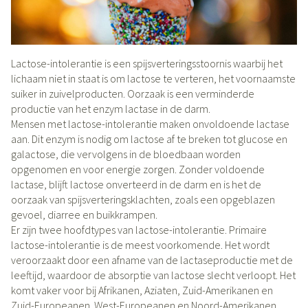
Lactose-intolerantie is een spijsverteringsstoornis waarbij het
lichaam niet in staat is om lactose te verteren, het voornaamste
suiker in zuivelproducten. Oorzaak is een verminderde
productie van het enzym lactase in de darm.
Mensen met lactose-intolerantie maken onvoldoende lactase
aan. Dit enzym is nodig om lactose af te breken tot glucose en
galactose, die vervolgens in de bloedbaan worden
opgenomen en voor energie zorgen. Zonder voldoende
lactase, blijft lactose onverteerd in de darm en is het de
oorzaak van spijsverteringsklachten, zoals een opgeblazen
gevoel, diarree en buikkrampen.
Er zijn twee hoofdtypes van lactose-intolerantie. Primaire
lactose-intolerantie is de meest voorkomende. Het wordt
veroorzaakt door een afname van de lactaseproductie met de
leeftijd, waardoor de absorptie van lactose slecht verloopt. Het
komt vaker voor bij Afrikanen, Aziaten, Zuid-Amerikanen en
Zuid-Europeanen. West-Europeanen en Noord-Amerikanen