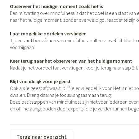
Eelt
Observeer het huidige moment zoals het is
Zuurstof
Eksteroog - likdo
Een misvatting over mindfulness is dat het doel is een staat va
Ademhalingsste
naar het huidige moment, zonder overweldigd, reactief te zijn 
Toon meer
Laat mogelijke oordelen vervliegen
Spieren en gewr
Tijdens het beoefenen van mindfulness zullen er wellicht toch
voorbijgaan.
Specifiek voor
Naalden en spui
Keer terug naar het observeren van het huidige moment
Lichaamsverzorg
Spuiten
Infecties
Nadat je het oordeel laat vervliegen, keer je terug naar stap 2
Deodorant
Oplossing voor in
Blijf vriendelijk voor je geest
Gezichtsverzorgi
Naalden
Ook als je geest afdwaalt, blijf je er vriendelijk voor. Het is n
Luizen
Naalden voor ins
dwalen. Breng daarna je focus langzaamaan terug.
pennaalden
Deze basisstappen van mindfulness zijn niet voor iedereen even m
en offline aangeboden door experts, die je verder kunnen bege
Toon meer
Diagnostica
Haar
Terug naar overzicht
Pillendozen en 