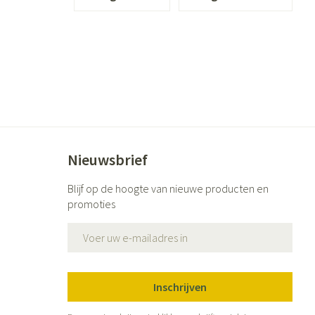
ende middelen
Parfums en geurproducten
Nieuwsbrief
Blijf op de hoogte van nieuwe producten en
promoties
CBD
E-mail adres
Inschrijven