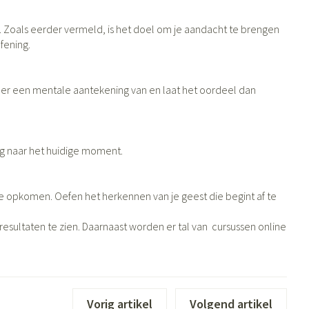
Bed
g zon
Doorliggen - decubitis
n. Zoals eerder vermeld, is het doel om je aandacht te brengen
ie
Urinewegen
fening.
Toon meer
id, spanning
Stoppen met roken
t er een mentale aantekening van en laat het oordeel dan
 en intieme
 Orthopedie -
Gezichtsreiniging -
Instrumenten
he verbanden
ontschminken
 anticonceptie
Reinigingsmelk, - crème, -olie
Anti tumor middelen
rug naar het huidige moment.
en gel
n
Tonic - lotion
n je opkomen. Oefen het herkennen van je geest die begint af te
orging
Anesthesie
Micellair water
t
resultaten te zien. Daarnaast worden er tal van cursussen online
Specifiek voor de ogen
ie
Diverse geneesmiddelen
Toon meer
Vorig artikel
Volgend artikel