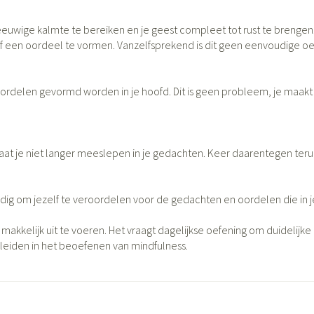
Nagelbijten
Overige diabetes producten
Zonnebank
Accessoires
orn
Nagelversterkend
Naalden voor insulinespuiten
Voorbereidin
n eeuwige kalmte te bereiken en je geest compleet tot rust te brenge
lsel
Hormonaal stelsel
Gynaecolog
of een oordeel te vormen. Vanzelfsprekend is dit geen eenvoudige oe
Toon meer
Toon meer
Toon meer
ichten
Zenuwstelsel
Slapelooshe
 oordelen gevormd worden in je hoofd. Dit is geen probleem, je maak
en stress
 mannen
ten
Make-up
Sondes, baxters en
Seksualiteit
Bandages en
catheters
hygiene
orthopedisc
ing
Make-up penselen en
Sondes
Condooms en
Buik
Immuniteit
Allergie
. Laat je niet langer meeslepen in je gedachten. Keer daarentegen te
gebruiksvoorwerpen
jectie
Accessoires voor sondes
Intiem welzij
Arm
Eyeliner - oogpotlood
ng
iet nodig om jezelf te veroordelen voor de gedachten en oordelen die i
Baxters
Intieme verz
Elleboog
Mascara
Acne
Oor
ulinepen -
Catheters
Massage
Enkel en voe
Oogschaduw
akkelijk uit te voeren. Het vraagt dagelijkse oefening om duidelijke 
leiden in het beoefenen van mindfulness.
Toon meer
Toon meer
Toon meer
Afslanken
Homeopath
accessoires
Mondmaskers