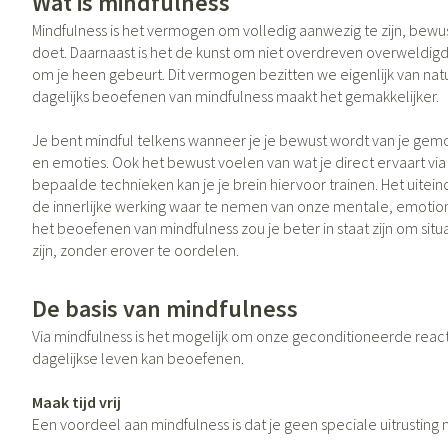
Wat is mindfulness
Vitaliteit 50+
Mindfulness is het vermogen om volledig aanwezig te zijn, bewus
Toon submenu voor Vitaliteit 50+ 
doet. Daarnaast is het de kunst om niet overdreven overweldigd
Thuiszorg
Huid
Plantaardige ol
Nagels en hoev
Natuur geneeskunde
om je heen gebeurt. Dit vermogen bezitten we eigenlijk van natu
Mond
Toon submenu voor Natuur genee
dagelijks beoefenen van mindfulness maakt het gemakkelijker.
Batterijen
Ontsmetten en d
Droge mond
Thuiszorg en EHBO
Toebehoren
Schimmels
Spijsvertering
Je bent mindful telkens wanneer je je bewust wordt van je ge
Toon submenu voor Thuiszorg en
Elektrische tand
en emoties. Ook het bewust voelen van wat je direct ervaart via je
Steriel materiaal
Koortsblaasjes - a
Dieren en insecten
bepaalde technieken kan je je brein hiervoor trainen. Het uiteind
Interdentaal - flo
Toon submenu voor Dieren en ins
Jeuk
Vacht, huid of 
de innerlijke werking waar te nemen van onze mentale, emotion
Kunstgebit
het beoefenen van mindfulness zou je beter in staat zijn om sit
Geneesmiddelen
zijn, zonder erover te oordelen.
Toon submenu voor Geneesmidde
Toon meer
De basis van mindfulness
Via mindfulness is het mogelijk om onze geconditioneerde reacti
Voeten en bene
Aerosoltherapie
Zware benen
dagelijkse leven kan beoefenen.
zuurstof
Droge voeten, ee
Tabletten
Maak tijd vrij
Aerosol toestell
Blaren
Creme, gel en sp
Een voordeel aan mindfulness is dat je geen speciale uitrusting n
Aerosol accessoi