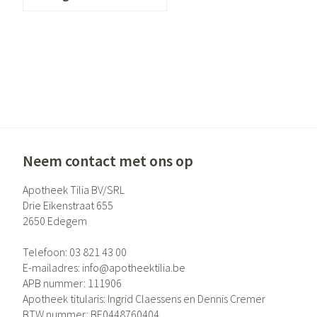
Gezichtsverzor
Pigmentstoornis
Gevoelige huid - 
huid
Gemengde huid
Doffe huid
Toon meer
Neem contact met ons op
Apotheek Tilia BV/SRL
Drie Eikenstraat 655
Snurken
2650
Edegem
Telefoon:
03 821 43 00
E-mailadres:
info@
apotheektilia.be
APB nummer:
111906
Apotheek titularis:
Ingrid Claessens en Dennis Cremer
BTW nummer:
BE0448760404