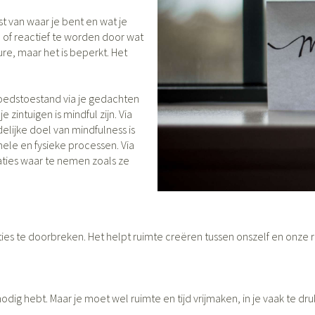
t van waar je bent en wat je
categorie
 of reactief te worden door wat
Wondzorg
Ogen
EHBO
Neus
ie
en
Homeopathie
Spieren en gewrichten
Gemoed en s
re, maar het is beperkt. Het
Neus
Ogen
skunde categorie
esinfecteren
Vilt
Ooginfecties
Podologie
Tabletten
Spray
Oogspoeling
Handschoenen
Anti allergische en anti
Cold - Hot the
Neussprays e
Oren
Ogen
moedstoestand via je gedachten
 EHBO categorie
enborstels
inflammatoire middelen
Oogdruppels
warm/koud
 zintuigen is mindful zijn. Via
ntiviraal
Wondhelend
elijke doel van mindfulness is
s
Ontzwellende middelen
Creme - gel
Verbanddoz
ecten categorie
Brandwonden
pluimen
Accessoires
ele en fysieke processen. Via
Glaucoom
Droge ogen
Medische hu
uaties waar te nemen zoals ze
Toon meer
len categorie
Toon meer
Toon meer
es te doorbreken. Het helpt ruimte creëren tussen onszelf en onze rea
n
 en
Nagels
Diabetes
Hart- en bloedvaten
Zonnebesch
Stoma
Bloedverdun
stolling
lt en kloven
Nagellak
Bloedglucosemeter
Aftersun
Stomazakjes
en
ray
Kalk- en schimmelnagels
Teststrips en naalden
Lippen
Stomaplaatj
odig hebt. Maar je moet wel ruimte en tijd vrijmaken, in je vaak te dr
res