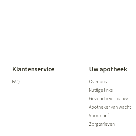
ging
Supplementen
Insectenwer
sen
geïrriteerde
Klantenservice
Uw apotheek
FAQ
Over ons
Zelfbruiner
Scheren
Nuttige links
Gezondheidsnieuws
Apotheker van wacht
Voorschrift
Zorgtarieven