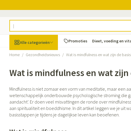
Ga naar de inhoud
Product, merk, categorie...
Promoties
Dieet, voeding en vi
Alle categorieën
Home
/
Gezondheidsnieuws
/
Wat is mindfulness en wat zijn de basi
Promoties
Wat is mindfulness en wat zijn
Schoonheid, verzorging
Haar en Hoofd
Afslanken
Zwangerschap
Geheugen
Aromatherapie
Lenzen en brille
Insecten
Maag darm stel
en hygiëne
Toon submenu voor Schoonheid, v
Kammen - ontwa
Maaltijdvervange
Zwangerschapsli
Verstuiver
Lensproducten
Verzorging inse
Maagzuur
Mindfulness is niet zomaar een vorm van meditatie, maar een aan
Dieet, voeding en
Seksualiteit
Beschadigd haar
Eetlustremmer
Borstvoeding
Essentiële oliën
Brillen
Anti insecten
Lever, galblaas 
wetenschappelijk onderbouwde psychologische stroming die ga
vitamines
hoofdirritatie
Toon submenu voor Dieet, voedin
aandacht’. Er doen veel misvattingen de ronde over mindfulness
Platte buik
Lichaamsverzorg
Complex - combi
Teken tang of pi
Braken
aan spiritualiteit en boeddhisme. In dit artikel leggen we je uit 
Styling - spray & 
Vetverbranders
Vitamines en su
Laxeermiddelen
Zwangerschap en
Zware benen
basisstappen je tijdens je dagelijkse leven kan beoefenen.
kinderen
Verzorging
Toon submenu voor Zwangerschap
Toon meer
Toon meer
Toon meer
Oligo-elemente
Honden
Toon meer