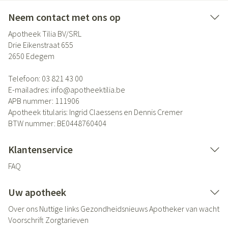
Neem contact met ons op
Apotheek Tilia BV/SRL
Drie Eikenstraat 655
2650
Edegem
Telefoon:
03 821 43 00
E-mailadres:
info@
apotheektilia.be
APB nummer:
111906
Apotheek titularis:
Ingrid Claessens en Dennis Cremer
BTW nummer:
BE0448760404
Klantenservice
FAQ
Uw apotheek
Over ons
Nuttige links
Gezondheidsnieuws
Apotheker van wacht
Voorschrift
Zorgtarieven