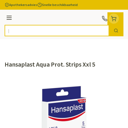
Ga naar de inhoud
Apothekersadvies
Snelle beschikbaarheid
Menu
Zoek
Product, merk, categorie...
Hansaplast Aqua Prot. Strips Xxl 5