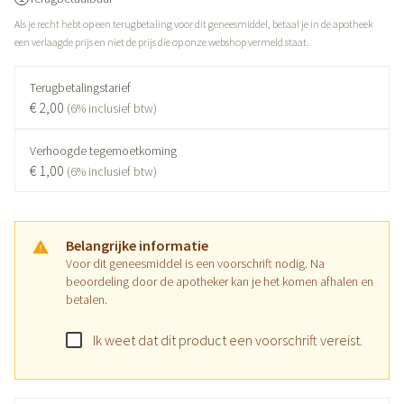
Als je recht hebt op een terugbetaling voor dit geneesmiddel, betaal je in de apotheek
een verlaagde prijs en niet de prijs die op onze webshop vermeld staat.
Terugbetalingstarief
€ 2,00
(6% inclusief btw)
Verhoogde tegemoetkoming
€ 1,00
(6% inclusief btw)
Belangrijke informatie
Voor dit geneesmiddel is een voorschrift nodig. Na
beoordeling door de apotheker kan je het komen afhalen en
betalen.
Ik weet dat dit product een voorschrift vereist.