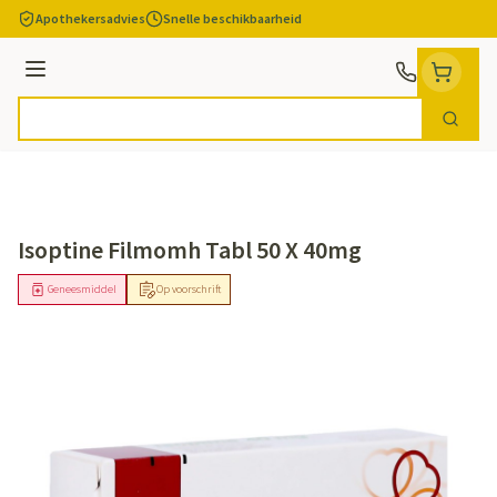
Ga naar de inhoud
Apothekersadvies
Snelle beschikbaarheid
Menu
Zoek
Product, merk, categorie...
Isoptine Filmomh Tabl 50 X 40mg
Geneesmiddel
Op voorschrift