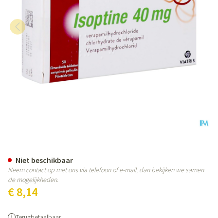
Isoptine Filmomh Tabl 50 X 40m
Niet beschikbaar
Neem contact op met ons via telefoon of e-mail, dan bekijken we samen
de mogelijkheden.
€ 8,14
Terugbetaalbaar